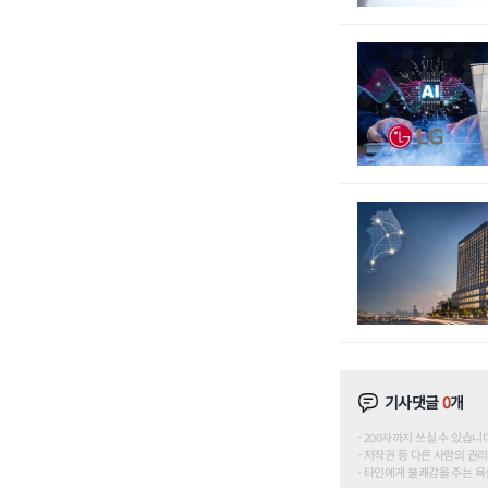
기사댓글
0
개
200자까지 쓰실 수 있습니다. (
저작권 등 다른 사람의 권리
타인에게 불쾌감을 주는 욕설