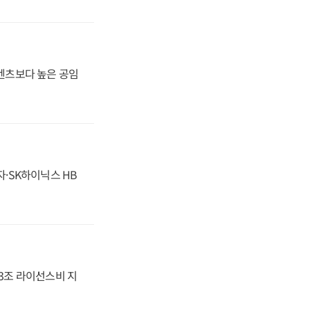
·벤츠보다 높은 공임
자·SK하이닉스 HB
.3조 라이선스비 지