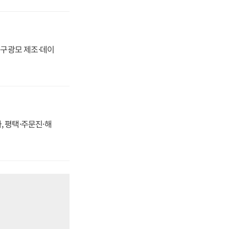
화, 구광모 제조·데이
, 평택·주문진·해