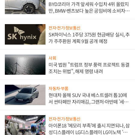
BYD코리아 가격 앞세워 수입차 4위 올랐지
만, BMW·벤츠보다 높은 공임비에 소비자
불만 폭발
전자·전기·정보통신
SK하이닉스 1주당 375원 현금배당 실시, 추
가 주주환원 계획 9월 공개 예정
사회
미국 법원 "트럼프 정부 풍력 프로젝트 동결
조치는 위법", 해제 명령 내려
자동차·부품
현대차 올해 SUV 국내 베스트셀러 톱10에
서 싼타페만 자리매김, 그랜저·아반떼 '세단
쌍끌이'로 내수 방어
전자·전기·정보통신
아이폰18 '메모리 부족'에 출시 지연되나, 삼
성디스플레이 LG디스플레이 LG이노텍 '탈