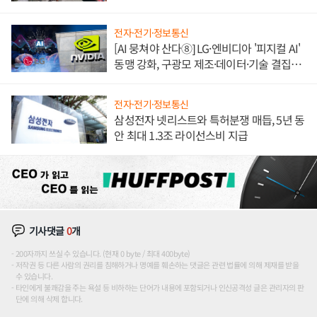
애플' 수익 다각화 속도
전자·전기·정보통신
[AI 뭉쳐야 산다⑧] LG·엔비디아 '피지컬 AI'
동맹 강화, 구광모 제조·데이터·기술 결집
해 종합 로보틱스 기업으로
전자·전기·정보통신
삼성전자 넷리스트와 특허분쟁 매듭, 5년 동
안 최대 1.3조 라이선스비 지급
기사댓글
0
개
200자까지 쓰실 수 있습니다. (현재 0 byte / 최대 400byte)
저작권 등 다른 사람의 권리를 침해하거나 명예를 훼손하는 댓글은 관련 법률에 의해 제재를 받을
수 있습니다.
타인에게 불쾌감을 주는 욕설 등 비하하는 단어가 내용에 포함되거나 인신공격성 글은 관리자의 판
단에 의해 삭제 합니다.