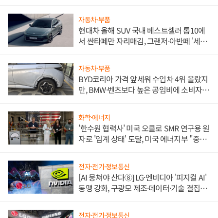
자동차·부품
현대차 올해 SUV 국내 베스트셀러 톱10에
서 싼타페만 자리매김, 그랜저·아반떼 '세단
쌍끌이'로 내수 방어
자동차·부품
BYD코리아 가격 앞세워 수입차 4위 올랐지
만, BMW·벤츠보다 높은 공임비에 소비자
불만 폭발
화학·에너지
'한수원 협력사' 미국 오클로 SMR 연구용 원
자로 '임계 상태' 도달, 미국 에너지부 "중요
한 이정표"
전자·전기·정보통신
[AI 뭉쳐야 산다⑧] LG·엔비디아 '피지컬 AI'
동맹 강화, 구광모 제조·데이터·기술 결집
해 종합 로보틱스 기업으로
전자·전기·정보통신