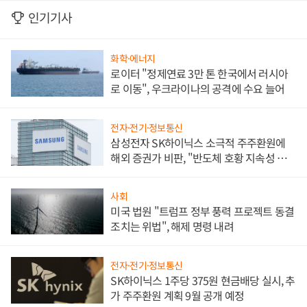
인기기사
화학·에너지
로이터 "정제연료 3만 톤 한국에서 러시아
로 이동", 우크라이나의 공격에 수요 늘어
전자·전기·정보통신
삼성전자 SK하이닉스 소극적 주주환원에
해외 증권가 비판, "반도체 호황 지속성 의
문"
사회
미국 법원 "트럼프 정부 풍력 프로젝트 동결
조치는 위법", 해제 명령 내려
전자·전기·정보통신
SK하이닉스 1주당 375원 현금배당 실시, 추
가 주주환원 계획 9월 공개 예정