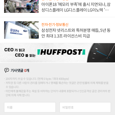
아이폰18 '메모리 부족'에 출시 지연되나, 삼
성디스플레이 LG디스플레이 LG이노텍 '탈
애플' 수익 다각화 속도
전자·전기·정보통신
삼성전자 넷리스트와 특허분쟁 매듭, 5년 동
안 최대 1.3조 라이선스비 지급
기사댓글
0
개
200자까지 쓰실 수 있습니다. (현재 0 byte / 최대 400byte)
저작권 등 다른 사람의 권리를 침해하거나 명예를 훼손하는 댓글은 관련 법률에 의해 제재를 받을
수 있습니다.
타인에게 불쾌감을 주는 욕설 등 비하하는 단어가 내용에 포함되거나 인신공격성 글은 관리자의 판
단에 의해 삭제 합니다.