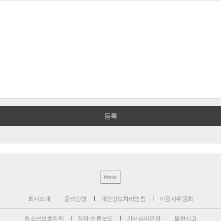
PC버전
회사소개
윤리강령
개인정보처리방침
이용자위원회
청소년보호정책
정정·반론보도
기사심의규정
불편신고