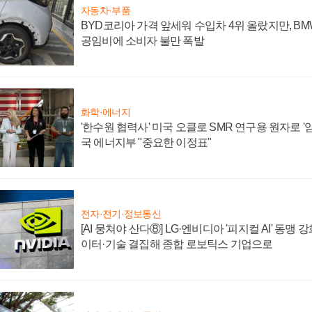
자동차·부품
BYD코리아 가격 앞세워 수입차 4위 올랐지만, B
공임비에 소비자 불만 폭발
화학·에너지
'한수원 협력사' 미국 오클로 SMR 연구용 원자로 '임
국 에너지부 "중요한 이정표"
전자·전기·정보통신
[AI 뭉쳐야 산다⑧] LG·엔비디아 '피지컬 AI' 동맹 
이터·기술 결집해 종합 로보틱스 기업으로