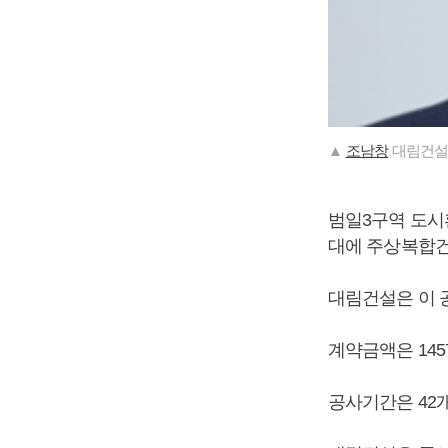
▲
조남창
대림건설
범일3구역 도시
대에 주상복합건
대림건설은 이 공
계약금액은 145
공사기간은 42