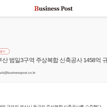
공시
부산 범일3구역 주상복합 신축공사 1458억 
k@businesspost.co.kr
58억 규모의 부산시 동구의 주상복합 신축공사를 수주했다.