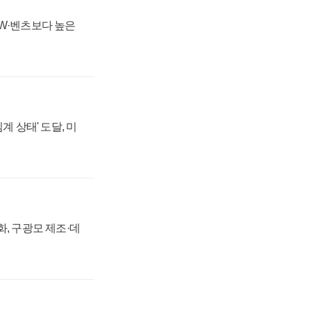
MW·벤츠보다 높은
계 상태' 도달, 미
강화, 구광모 제조·데