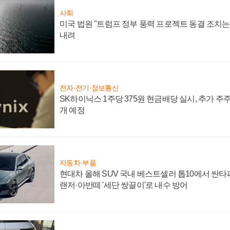
사회
미국 법원 "트럼프 정부 풍력 프로젝트 동결 조치는 
내려
전자·전기·정보통신
SK하이닉스 1주당 375원 현금배당 실시, 추가 주
개 예정
자동차·부품
현대차 올해 SUV 국내 베스트셀러 톱10에서 싼타
랜저·아반떼 '세단 쌍끌이'로 내수 방어