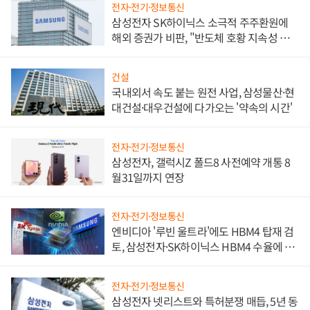
전자·전기·정보통신
삼성전자 SK하이닉스 소극적 주주환원에
해외 증권가 비판, "반도체 호황 지속성 의
문"
건설
국내외서 속도 붙는 원전 사업, 삼성물산·현
대건설·대우건설에 다가오는 '약속의 시간'
전자·전기·정보통신
삼성전자, 갤럭시Z 폴드8 사전예약 개통 8
월31일까지 연장
전자·전기·정보통신
엔비디아 '루빈 울트라'에도 HBM4 탑재 검
토, 삼성전자·SK하이닉스 HBM4 수율에 주
도권 갈린다
전자·전기·정보통신
삼성전자 넷리스트와 특허분쟁 매듭, 5년 동