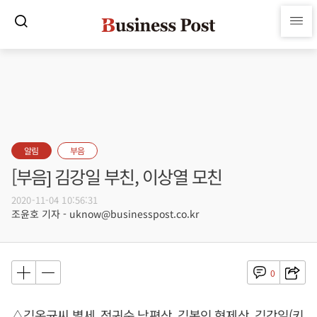
알림
부음
[부음] 김강일 부친, 이상열 모친
2020-11-04 10:56:31
조윤호 기자 - uknow@businesspost.co.kr
0
△김옥균씨 별세, 정귀순 남편상, 김복인 형제상, 김강일(키