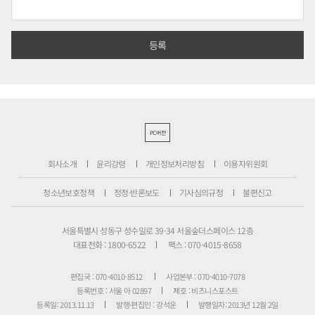
PC버전
회사소개
윤리강령
개인정보처리방침
이용자위원회
청소년보호정책
정정·반론보도
기사심의규정
불편신고
서울특별시 성동구 성수일로 39-34 서울숲더스페이스 12층
대표전화 : 1800-6522
팩스 : 070-4015-8658
편집국 : 070-4010-8512
사업본부 : 070-4010-7078
등록번호 : 서울 아 02897
제호 : 비즈니스포스트
등록일: 2013.11.13
발행·편집인 : 강석운
발행일자: 2013년 12월 2일