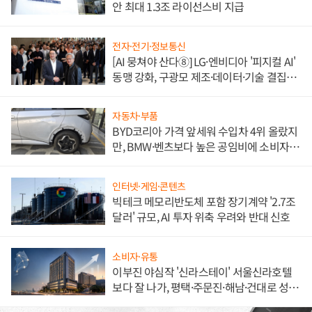
안 최대 1.3조 라이선스비 지급
전자·전기·정보통신
[AI 뭉쳐야 산다⑧] LG·엔비디아 '피지컬 AI'
동맹 강화, 구광모 제조·데이터·기술 결집
해 종합 로보틱스 기업으로
자동차·부품
BYD코리아 가격 앞세워 수입차 4위 올랐지
만, BMW·벤츠보다 높은 공임비에 소비자
불만 폭발
인터넷·게임·콘텐츠
빅테크 메모리반도체 포함 장기계약 '2.7조
달러' 규모, AI 투자 위축 우려와 반대 신호
소비자·유통
이부진 야심작 '신라스테이' 서울신라호텔
보다 잘 나가, 평택·주문진·해남·건대로 성
장판 더 넓힌다