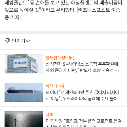
해양플랜트’ 등 손해를 보고 있는 해양플랜트의 매출비중이
앞으로 높아질 것”이라고 우려했다. [비즈니스포스트 이승
용 기자]
인기기사
전자·전기·정보통신
삼성전자 SK하이닉스 소극적 주주환원에
해외 증권가 비판, "반도체 호황 지속성 의
문"
화학·에너지
로이터 "정제연료 3만 톤 한국에서 러시아
로 이동", 우크라이나의 공격에 수요 늘어
사회
미국 법원 "트럼프 정부 풍력 프로젝트 동결