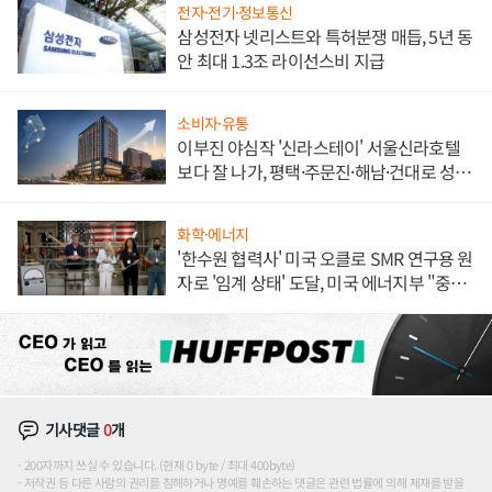
전자·전기·정보통신
삼성전자 넷리스트와 특허분쟁 매듭, 5년 동
안 최대 1.3조 라이선스비 지급
소비자·유통
이부진 야심작 '신라스테이' 서울신라호텔
보다 잘 나가, 평택·주문진·해남·건대로 성
장판 더 넓힌다
화학·에너지
'한수원 협력사' 미국 오클로 SMR 연구용 원
자로 '임계 상태' 도달, 미국 에너지부 "중요
한 이정표"
기사댓글
0
개
200자까지 쓰실 수 있습니다. (현재 0 byte / 최대 400byte)
저작권 등 다른 사람의 권리를 침해하거나 명예를 훼손하는 댓글은 관련 법률에 의해 제재를 받을