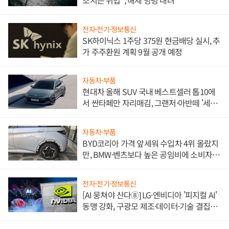
조치는 위법", 해제 명령 내려
전자·전기·정보통신
SK하이닉스 1주당 375원 현금배당 실시, 추
가 주주환원 계획 9월 공개 예정
자동차·부품
현대차 올해 SUV 국내 베스트셀러 톱10에
서 싼타페만 자리매김, 그랜저·아반떼 '세단
쌍끌이'로 내수 방어
자동차·부품
BYD코리아 가격 앞세워 수입차 4위 올랐지
만, BMW·벤츠보다 높은 공임비에 소비자
불만 폭발
전자·전기·정보통신
[AI 뭉쳐야 산다⑧] LG·엔비디아 '피지컬 AI'
동맹 강화, 구광모 제조·데이터·기술 결집
해 종합 로보틱스 기업으로