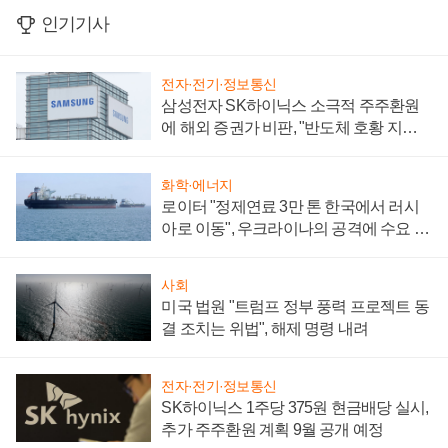
인기기사
전자·전기·정보통신
삼성전자 SK하이닉스 소극적 주주환원
에 해외 증권가 비판, "반도체 호황 지속
성 의문"
화학·에너지
로이터 "정제연료 3만 톤 한국에서 러시
아로 이동", 우크라이나의 공격에 수요 늘
어
사회
미국 법원 "트럼프 정부 풍력 프로젝트 동
결 조치는 위법", 해제 명령 내려
전자·전기·정보통신
SK하이닉스 1주당 375원 현금배당 실시,
추가 주주환원 계획 9월 공개 예정