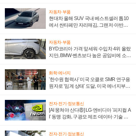
자동차·부품
현대차 올해 SUV 국내 베스트셀러 톱10
에서 싼타페만 자리매김, 그랜저·아반떼
'세단 쌍끌이'로 내수 방어
자동차·부품
BYD코리아 가격 앞세워 수입차 4위 올랐
지만, BMW·벤츠보다 높은 공임비에 소비
자 불만 폭발
화학·에너지
'한수원 협력사' 미국 오클로 SMR 연구용
원자로 '임계 상태' 도달, 미국 에너지부
"중요한 이정표"
전자·전기·정보통신
[AI 뭉쳐야 산다⑧] LG·엔비디아 '피지컬 A
I' 동맹 강화, 구광모 제조·데이터·기술 결
집해 종합 로보틱스 기업으로
전자·전기·정보통신