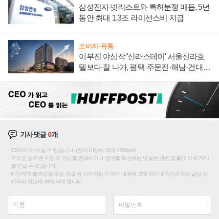
삼성전자 넷리스트와 특허분쟁 매듭, 5년
동안 최대 1.3조 라이선스비 지급
소비자·유통
이부진 야심작 '신라스테이' 서울신라호
텔보다 잘 나가, 평택·주문진·해남·건대로
성장판 더 넓힌다
기사댓글
0
개
200자까지 쓰실 수 있습니다. (현재 0 byte / 최대 400byte)
저작권 등 다른 사람의 권리를 침해하거나 명예를 훼손하는 댓글은 관련 법률에 의해 제재
를 받을 수 있습니다.
타인에게 불쾌감을 주는 욕설 등 비하하는 단어가 내용에 포함되거나 인신공격성 글은 관
리자의 판단에 의해 삭제 합니다.