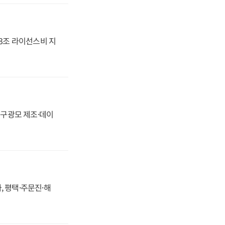
.3조 라이선스비 지
화, 구광모 제조·데이
, 평택·주문진·해