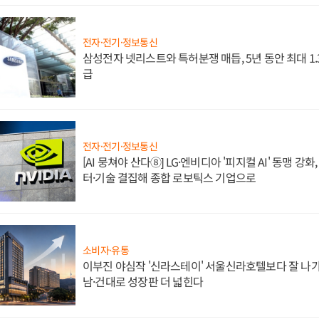
전자·전기·정보통신
삼성전자 넷리스트와 특허분쟁 매듭, 5년 동안 최대 1
급
전자·전기·정보통신
[AI 뭉쳐야 산다⑧] LG·엔비디아 '피지컬 AI' 동맹 강
터·기술 결집해 종합 로보틱스 기업으로
소비자·유통
이부진 야심작 '신라스테이' 서울신라호텔보다 잘 나가
남·건대로 성장판 더 넓힌다