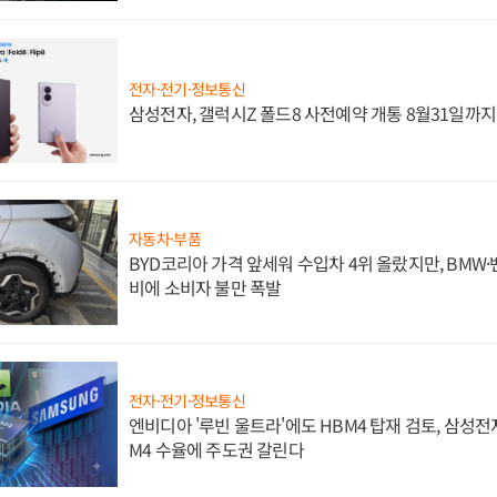
전자·전기·정보통신
삼성전자, 갤럭시Z 폴드8 사전예약 개통 8월31일까
자동차·부품
BYD코리아 가격 앞세워 수입차 4위 올랐지만, BMW
비에 소비자 불만 폭발
전자·전기·정보통신
엔비디아 '루빈 울트라'에도 HBM4 탑재 검토, 삼성전
M4 수율에 주도권 갈린다