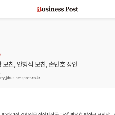
강 모친, 안형석 모친, 손민호 장인
8
ry@businesspost.co.kr
 박정강(전 경향신문 전산제작국 과장) 박정효 박정규 모친상 = 6