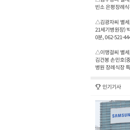
빈소 은평장례식장 1
△김광자씨 별세,
21세기병원장) 박
0분, 062-521-44
△이맹걸씨 별세,
김건봉 손민호(중
병원 장례식장 특5호
인기기사