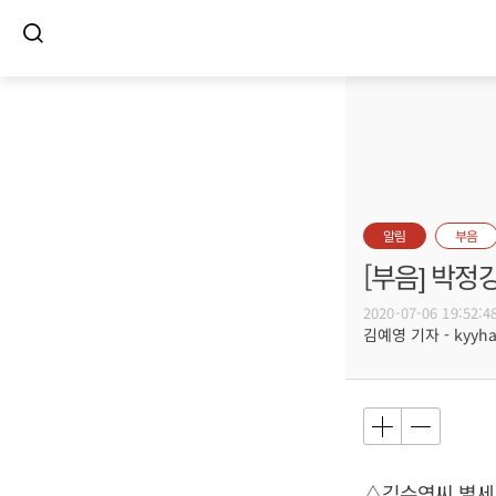
알림
부음
[부음] 박정
2020-07-06 19:52:4
김예영 기자 - kyyhar
△김수영씨 별세,