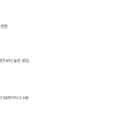
지 연장
·벤츠보다 높은 공임
자·SK하이닉스 HB