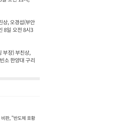
친상, 오경섭(부안
인 8일 오전 8시3
 부장) 부친상,
 빈소 한양대 구리
비판, "반도체 호황