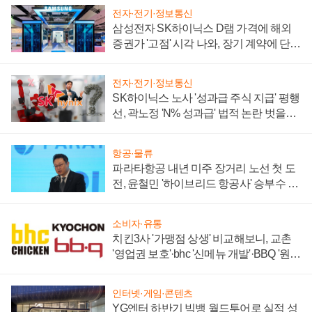
전자·전기·정보통신
삼성전자 SK하이닉스 D램 가격에 해외
증권가 '고점' 시각 나와, 장기 계약에 단점
부각
전자·전기·정보통신
SK하이닉스 노사 '성과급 주식 지급' 평행
선, 곽노정 'N% 성과급' 법적 논란 벗을지
주목
항공·물류
파라타항공 내년 미주 장거리 노선 첫 도
전, 윤철민 '하이브리드 항공사' 승부수 통
할까
소비자·유통
치킨3사 '가맹점 상생' 비교해보니, 교촌
'영업권 보호'·bhc '신메뉴 개발'·BBQ '원가
부담'
인터넷·게임·콘텐츠
YG엔터 하반기 빅뱅 월드투어로 실적 성