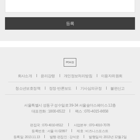
PC버전
회사소개
윤리강령
개인정보처리방침
이용자위원회
청소년보호정책
정정·반론보도
기사심의규정
불편신고
서울특별시 성동구 성수일로 39-34 서울숲더스페이스 12층
대표전화 : 1800-6522
팩스 : 070-4015-8658
편집국 : 070-4010-8512
사업본부 : 070-4010-7078
등록번호 : 서울 아 02897
제호 : 비즈니스포스트
등록일: 2013.11.13
발행·편집인 : 강석운
발행일자: 2013년 12월 2일