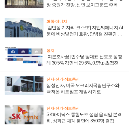
장 증권가 전망, 신인 보이그룹도 주목
화학·에너지
[김민정 기자의 '코스뽀'] 지엔씨에너지 AI
붐에 비상발전기 호황, 안병철 친환경 에
너지 발전전문기업 향한다
정치
[여론조사꽃] 민주당 당대표 선호도 정청
래 30.5%·김민석 29.6%, 0.9%p 초접전
전자·전기·정보통신
삼성전자, 미국 오크리지국립연구소와
극저온 히트펌프 개발하기로
전자·전기·정보통신
SK하이닉스 통합노조 설립 움직임 본격
화, 성과급 체계 불만에 3500명 결집