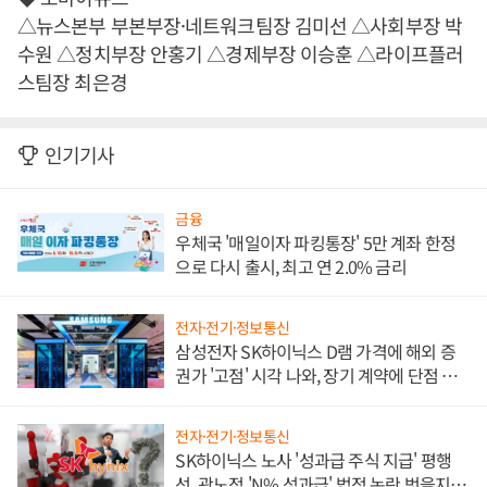
△뉴스본부 부본부장·네트워크팀장 김미선 △사회부장 박
수원 △정치부장 안홍기 △경제부장 이승훈 △라이프플러
스팀장 최은경
인기기사
금융
우체국 '매일이자 파킹통장' 5만 계좌 한정
으로 다시 출시, 최고 연 2.0% 금리
전자·전기·정보통신
삼성전자 SK하이닉스 D램 가격에 해외 증
권가 '고점' 시각 나와, 장기 계약에 단점 부
각
전자·전기·정보통신
SK하이닉스 노사 '성과급 주식 지급' 평행
선, 곽노정 'N% 성과급' 법적 논란 벗을지 주