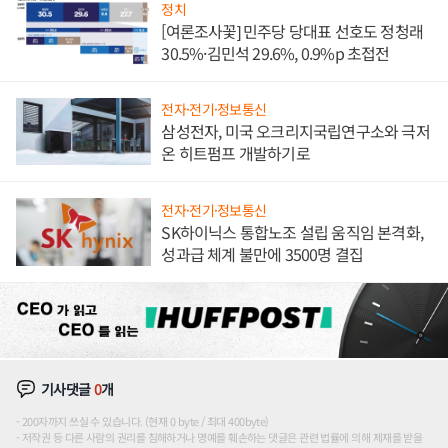
정치
[여론조사꽃] 민주당 당대표 선호도 정청래
30.5%·김민석 29.6%, 0.9%p 초접전
전자·전기·정보통신
삼성전자, 미국 오크리지국립연구소와 극저
온 히트펌프 개발하기로
전자·전기·정보통신
SK하이닉스 통합노조 설립 움직임 본격화,
성과급 체계 불만에 3500명 결집
기사댓글
0
개
200자까지 쓰실 수 있습니다. (현재 0 byte / 최대 400byte)
저작권 등 다른 사람의 권리를 침해하거나 명예를 훼손하는 댓글은 관련 법률에 의해 제재를 받을