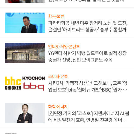
목
항공·물류
파라타항공 내년 미주 장거리 노선 첫 도전,
윤철민 '하이브리드 항공사' 승부수 통할까
인터넷·게임·콘텐츠
YG엔터 하반기 빅뱅 월드투어로 실적 성장
증권가 전망, 신인 보이그룹도 주목
소비자·유통
치킨3사 '가맹점 상생' 비교해보니, 교촌 '영
업권 보호'·bhc '신메뉴 개발'·BBQ '원가 부
담'
화학·에너지
[김민정 기자의 '코스뽀'] 지엔씨에너지 AI 붐
에 비상발전기 호황, 안병철 친환경 에너지
발전전문기업 향한다