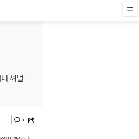
인터내셔널
0
31억4500만