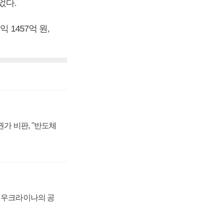
었다.
 1457억 원,
가 비판, "반도체
, 우크라이나의 공