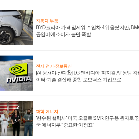
자동차·부품
BYD코리아 가격 앞세워 수입차 4위 올랐지만, B
공임비에 소비자 불만 폭발
전자·전기·정보통신
[AI 뭉쳐야 산다⑧] LG·엔비디아 '피지컬 AI' 동맹 
이터·기술 결집해 종합 로보틱스 기업으로
화학·에너지
'한수원 협력사' 미국 오클로 SMR 연구용 원자로 '임
국 에너지부 "중요한 이정표"