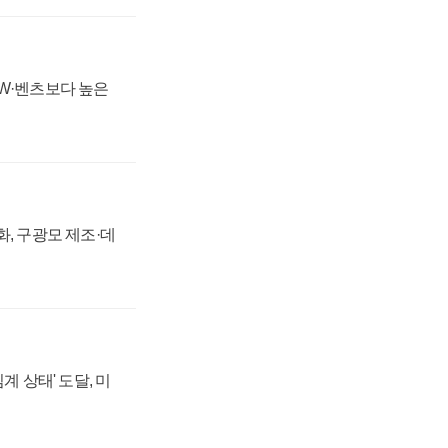
MW·벤츠보다 높은
강화, 구광모 제조·데
계 상태' 도달, 미