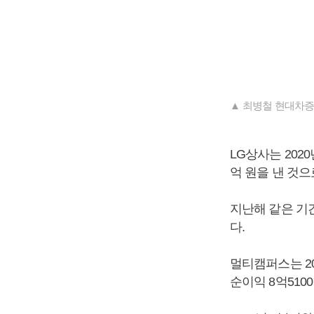
▲ 최병철 현대차증
LG상사는 2020
억 원을 낸 것
지난해 같은 기간
다.
멀티캠퍼스는 202
순이익 8억510