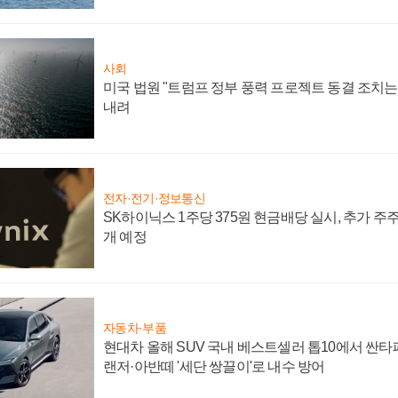
사회
미국 법원 "트럼프 정부 풍력 프로젝트 동결 조치는 
내려
전자·전기·정보통신
SK하이닉스 1주당 375원 현금배당 실시, 추가 주
개 예정
자동차·부품
현대차 올해 SUV 국내 베스트셀러 톱10에서 싼타
랜저·아반떼 '세단 쌍끌이'로 내수 방어