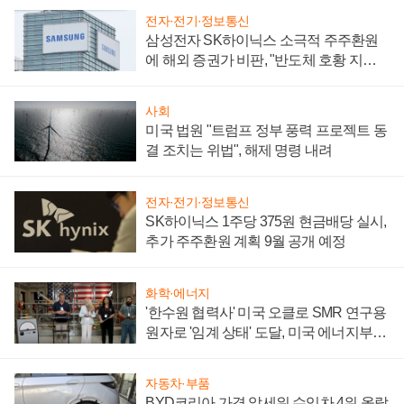
전자·전기·정보통신
삼성전자 SK하이닉스 소극적 주주환원
에 해외 증권가 비판, "반도체 호황 지속
성 의문"
사회
미국 법원 "트럼프 정부 풍력 프로젝트 동
결 조치는 위법", 해제 명령 내려
전자·전기·정보통신
SK하이닉스 1주당 375원 현금배당 실시,
추가 주주환원 계획 9월 공개 예정
화학·에너지
'한수원 협력사' 미국 오클로 SMR 연구용
원자로 '임계 상태' 도달, 미국 에너지부
"중요한 이정표"
자동차·부품
BYD코리아 가격 앞세워 수입차 4위 올랐