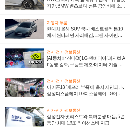
지만, BMW·벤츠보다 높은 공임비에 소비
자 불만 폭발
자동차·부품
현대차 올해 SUV 국내 베스트셀러 톱10
에서 싼타페만 자리매김, 그랜저·아반떼
'세단 쌍끌이'로 내수 방어
전자·전기·정보통신
[AI 뭉쳐야 산다⑧] LG·엔비디아 '피지컬 A
I' 동맹 강화, 구광모 제조·데이터·기술 결
집해 종합 로보틱스 기업으로
전자·전기·정보통신
아이폰18 '메모리 부족'에 출시 지연되나,
삼성디스플레이 LG디스플레이 LG이노
텍 '탈애플' 수익 다각화 속도
전자·전기·정보통신
삼성전자 넷리스트와 특허분쟁 매듭, 5년
동안 최대 1.3조 라이선스비 지급