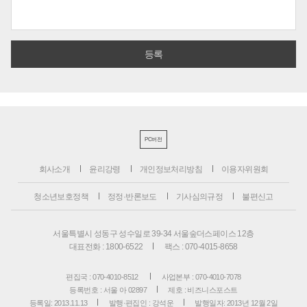
PC버전
회사소개
윤리강령
개인정보처리방침
이용자위원회
청소년보호정책
정정·반론보도
기사심의규정
불편신고
서울특별시 성동구 성수일로 39-34 서울숲더스페이스 12층
대표전화 : 1800-6522
팩스 : 070-4015-8658
편집국 : 070-4010-8512
사업본부 : 070-4010-7078
등록번호 : 서울 아 02897
제호 : 비즈니스포스트
등록일: 2013.11.13
발행·편집인 : 강석운
발행일자: 2013년 12월 2일