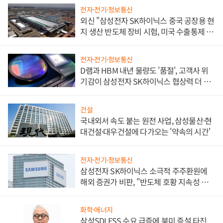
전자·전기·정보통신
외신 "삼성전자 SK하이닉스 중국 공장용 현
지 생산 반도체 장비 시험, 미국 수출통제 대
비"
전자·전기·정보통신
D램과 HBM 내년 물량도 '품절', 고객사 위
기감이 삼성전자 SK하이닉스 협상력 더 키
워
건설
국내외서 속도 붙는 원전 사업, 삼성물산·현
대건설·대우건설에 다가오는 '약속의 시간'
전자·전기·정보통신
삼성전자 SK하이닉스 소극적 주주환원에
해외 증권가 비판, "반도체 호황 지속성 의
문"
화학·에너지
삼성SDI ESS 수요 급증에 북미 증설 타진,