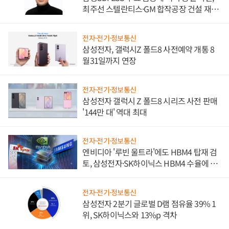
최주선 스텔란티스·GM 합작공장 건설 재추
진하나
전자·전기·정보통신
삼성전자, 갤럭시Z 폴드8 사전예약 개통 8
월31일까지 연장
전자·전기·정보통신
삼성전자 갤럭시 Z 폴드8 시리즈 사전 판매
'144만 대' 역대 최대
전자·전기·정보통신
엔비디아 '루빈 울트라'에도 HBM4 탑재 검
토, 삼성전자·SK하이닉스 HBM4 수율에 주
도권 갈린다
전자·전기·정보통신
삼성전자 2분기 글로벌 D램 점유율 39% 1
위, SK하이닉스와 13%p 격차