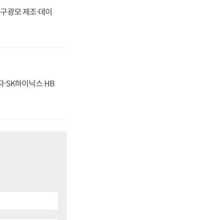
화, 구광모 제조·데이
자·SK하이닉스 HB