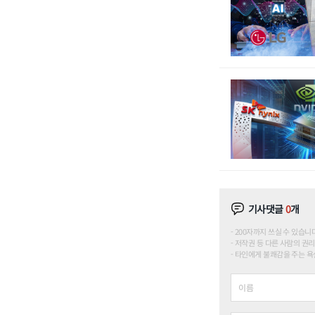
기사댓글
0
개
200자까지 쓰실 수 있습니다. (
저작권 등 다른 사람의 권리
타인에게 불쾌감을 주는 욕설