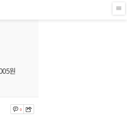
005원
0