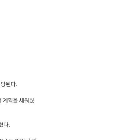
배당된다.
할 계획을 세워뒀
쳤다.