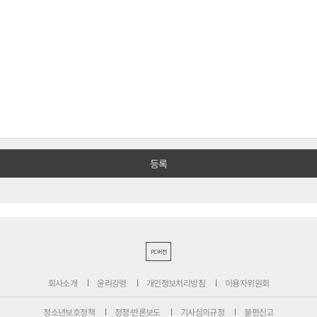
PC버전
회사소개
윤리강령
개인정보처리방침
이용자위원회
청소년보호정책
정정·반론보도
기사심의규정
불편신고