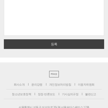
PC버전
회사소개
윤리강령
개인정보처리방침
이용자위원회
청소년보호정책
정정·반론보도
기사심의규정
불편신고
서울특별시 성동구 성수일로 39-34 서울숲더스페이스 12층