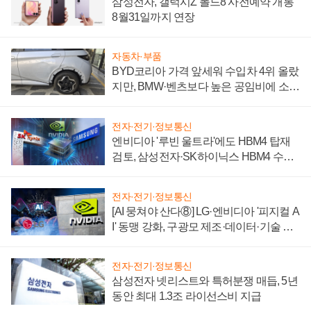
삼성전자, 갤럭시Z 폴드8 사전예약 개통
8월31일까지 연장
자동차·부품
BYD코리아 가격 앞세워 수입차 4위 올랐
지만, BMW·벤츠보다 높은 공임비에 소비
자 불만 폭발
전자·전기·정보통신
엔비디아 '루빈 울트라'에도 HBM4 탑재
검토, 삼성전자·SK하이닉스 HBM4 수율
에 주도권 갈린다
전자·전기·정보통신
[AI 뭉쳐야 산다⑧] LG·엔비디아 '피지컬 A
I' 동맹 강화, 구광모 제조·데이터·기술 결
집해 종합 로보틱스 기업으로
전자·전기·정보통신
삼성전자 넷리스트와 특허분쟁 매듭, 5년
동안 최대 1.3조 라이선스비 지급