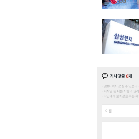
기사댓글
0
개
200자까지 쓰실 수 있습니다. (
저작권 등 다른 사람의 권리
타인에게 불쾌감을 주는 욕설