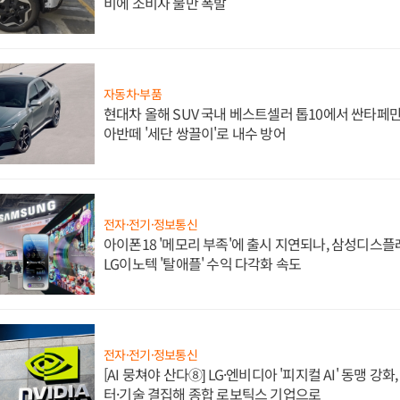
비에 소비자 불만 폭발
자동차·부품
현대차 올해 SUV 국내 베스트셀러 톱10에서 싼타페만
아반떼 '세단 쌍끌이'로 내수 방어
전자·전기·정보통신
아이폰18 '메모리 부족'에 출시 지연되나, 삼성디스
LG이노텍 '탈애플' 수익 다각화 속도
전자·전기·정보통신
[AI 뭉쳐야 산다⑧] LG·엔비디아 '피지컬 AI' 동맹 강
터·기술 결집해 종합 로보틱스 기업으로