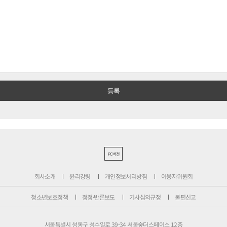
PC버전
회사소개
윤리강령
개인정보처리방침
이용자위원회
청소년보호정책
정정·반론보도
기사심의규정
불편신고
서울특별시 성동구 성수일로 39-34 서울숲더스페이스 12층