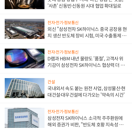
'사촌' 신동빈·신동원 시대 협업 확대일로
전자·전기·정보통신
외신 "삼성전자 SK하이닉스 중국 공장용 현
지 생산 반도체 장비 시험, 미국 수출통제 대
비"
전자·전기·정보통신
D램과 HBM 내년 물량도 '품절', 고객사 위
기감이 삼성전자 SK하이닉스 협상력 더 키
워
건설
국내외서 속도 붙는 원전 사업, 삼성물산·현
대건설·대우건설에 다가오는 '약속의 시간'
전자·전기·정보통신
삼성전자 SK하이닉스 소극적 주주환원에
해외 증권가 비판, "반도체 호황 지속성 의
문"