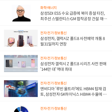
화학·에너지
삼성SDI ESS 수요 급증에 북미 증설 타진,
최주선 스텔란티스·GM 합작공장 건설 재추
진하나
전자·전기·정보통신
삼성전자, 갤럭시Z 폴드8 사전예약 개통 8
월31일까지 연장
전자·전기·정보통신
삼성전자 갤럭시 Z 폴드8 시리즈 사전 판매
'144만 대' 역대 최대
전자·전기·정보통신
엔비디아 '루빈 울트라'에도 HBM4 탑재 검
토, 삼성전자·SK하이닉스 HBM4 수율에 주
도권 갈린다
전자·전기·정보통신