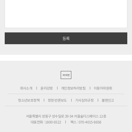
PC버전
회사소개
윤리강령
개인정보처리방침
이용자위원회
청소년보호정책
정정·반론보도
기사심의규정
불편신고
서울특별시 성동구 성수일로 39-34 서울숲더스페이스 12층
대표전화 : 1800-6522
팩스 : 070-4015-8658