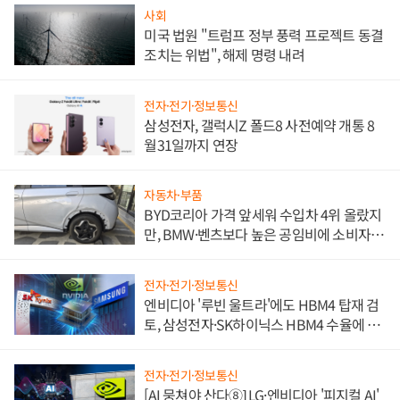
사회
미국 법원 "트럼프 정부 풍력 프로젝트 동결
조치는 위법", 해제 명령 내려
전자·전기·정보통신
삼성전자, 갤럭시Z 폴드8 사전예약 개통 8
월31일까지 연장
자동차·부품
BYD코리아 가격 앞세워 수입차 4위 올랐지
만, BMW·벤츠보다 높은 공임비에 소비자
불만 폭발
전자·전기·정보통신
엔비디아 '루빈 울트라'에도 HBM4 탑재 검
토, 삼성전자·SK하이닉스 HBM4 수율에 주
도권 갈린다
전자·전기·정보통신
[AI 뭉쳐야 산다⑧] LG·엔비디아 '피지컬 AI'