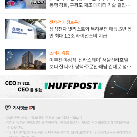
동맹 강화, 구광모 제조·데이터·기술 결집
해 종합 로보틱스 기업으로
전자·전기·정보통신
삼성전자 넷리스트와 특허분쟁 매듭, 5년 동
안 최대 1.3조 라이선스비 지급
소비자·유통
이부진 야심작 '신라스테이' 서울신라호텔
보다 잘 나가, 평택·주문진·해남·건대로 성
장판 더 넓힌다
기사댓글
0
개
200자까지 쓰실 수 있습니다. (현재 0 byte / 최대 400byte)
저작권 등 다른 사람의 권리를 침해하거나 명예를 훼손하는 댓글은 관련 법률에 의해 제재를 받을
수 있습니다.
타인에게 불쾌감을 주는 욕설 등 비하하는 단어가 내용에 포함되거나 인신공격성 글은 관리자의 판
단에 의해 삭제 합니다.