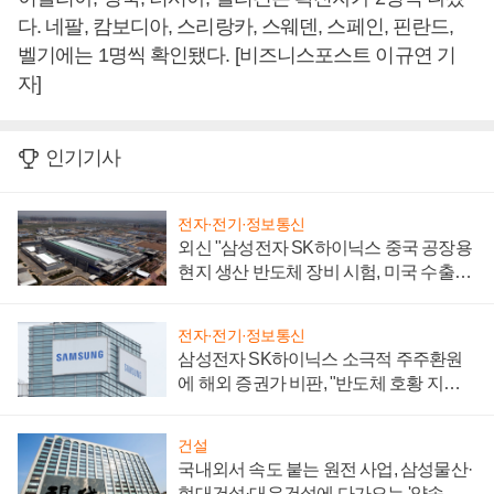
다. 네팔, 캄보디아, 스리랑카, 스웨덴, 스페인, 핀란드,
벨기에는 1명씩 확인됐다. [비즈니스포스트 이규연 기
자]
인기기사
전자·전기·정보통신
외신 "삼성전자 SK하이닉스 중국 공장용
현지 생산 반도체 장비 시험, 미국 수출통
제 대비"
전자·전기·정보통신
삼성전자 SK하이닉스 소극적 주주환원
에 해외 증권가 비판, "반도체 호황 지속
성 의문"
건설
국내외서 속도 붙는 원전 사업, 삼성물산·
현대건설·대우건설에 다가오는 '약속의