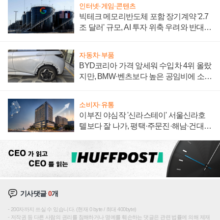
인터넷·게임·콘텐츠
빅테크 메모리반도체 포함 장기계약 '2.7
조 달러' 규모, AI 투자 위축 우려와 반대
신호
자동차·부품
BYD코리아 가격 앞세워 수입차 4위 올랐
지만, BMW·벤츠보다 높은 공임비에 소비
자 불만 폭발
소비자·유통
이부진 야심작 '신라스테이' 서울신라호
텔보다 잘 나가, 평택·주문진·해남·건대로
성장판 더 넓힌다
기사댓글
0
개
200자까지 쓰실 수 있습니다. (현재 0 byte / 최대 400byte)
저작권 등 다른 사람의 권리를 침해하거나 명예를 훼손하는 댓글은 관련 법률에 의해 제재