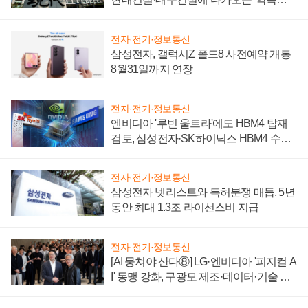
시간'
전자·전기·정보통신
삼성전자, 갤럭시Z 폴드8 사전예약 개통
8월31일까지 연장
전자·전기·정보통신
엔비디아 '루빈 울트라'에도 HBM4 탑재
검토, 삼성전자·SK하이닉스 HBM4 수율
에 주도권 갈린다
전자·전기·정보통신
삼성전자 넷리스트와 특허분쟁 매듭, 5년
동안 최대 1.3조 라이선스비 지급
전자·전기·정보통신
[AI 뭉쳐야 산다⑧] LG·엔비디아 '피지컬 A
I' 동맹 강화, 구광모 제조·데이터·기술 결
집해 종합 로보틱스 기업으로