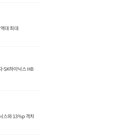
' 역대 최대
자·SK하이닉스 HB
닉스와 13%p 격차