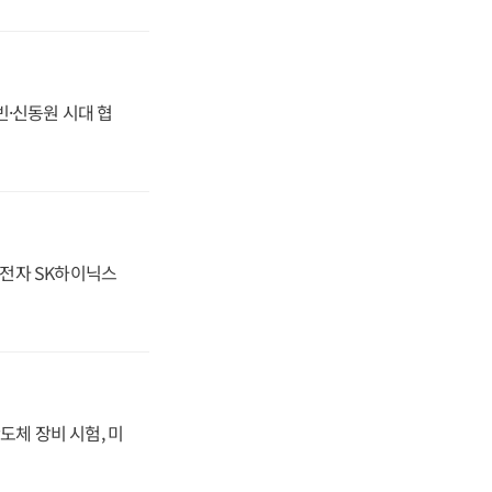
동빈·신동원 시대 협
성전자 SK하이닉스
도체 장비 시험, 미