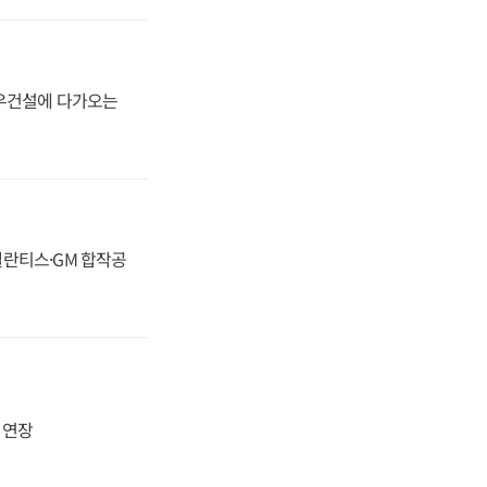
대우건설에 다가오는
스텔란티스·GM 합작공
지 연장