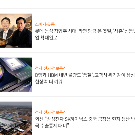
소비자·유통
롯데·농심 창업주 시대 '라면 앙금'은 옛말, '사촌' 신
업 확대일로
전자·전기·정보통신
D램과 HBM 내년 물량도 '품절', 고객사 위기감이 삼
협상력 더 키워
전자·전기·정보통신
외신 "삼성전자 SK하이닉스 중국 공장용 현지 생산 반
국 수출통제 대비"