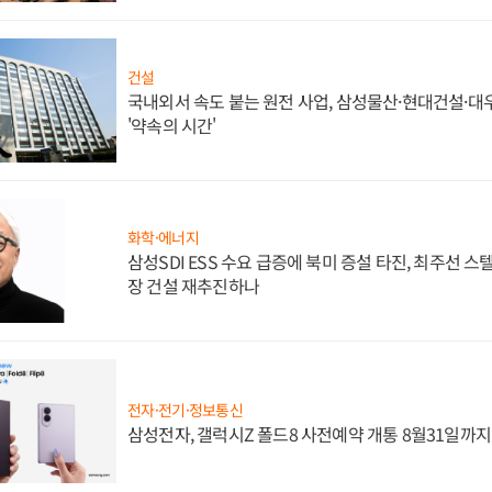
건설
국내외서 속도 붙는 원전 사업, 삼성물산·현대건설·
'약속의 시간'
화학·에너지
삼성SDI ESS 수요 급증에 북미 증설 타진, 최주선 
장 건설 재추진하나
전자·전기·정보통신
삼성전자, 갤럭시Z 폴드8 사전예약 개통 8월31일까