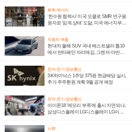
화학·에너지
'한수원 협력사' 미국 오클로 SMR 연구용
원자로 '임계 상태' 도달, 미국 에너지부
"중요한 이정표"
자동차·부품
현대차 올해 SUV 국내 베스트셀러 톱10
에서 싼타페만 자리매김, 그랜저·아반떼
'세단 쌍끌이'로 내수 방어
전자·전기·정보통신
SK하이닉스 1주당 375원 현금배당 실시,
추가 주주환원 계획 9월 공개 예정
전자·전기·정보통신
아이폰18 '메모리 부족'에 출시 지연되나,
삼성디스플레이 LG디스플레이 LG이노
텍 '탈애플' 수익 다각화 속도
사회