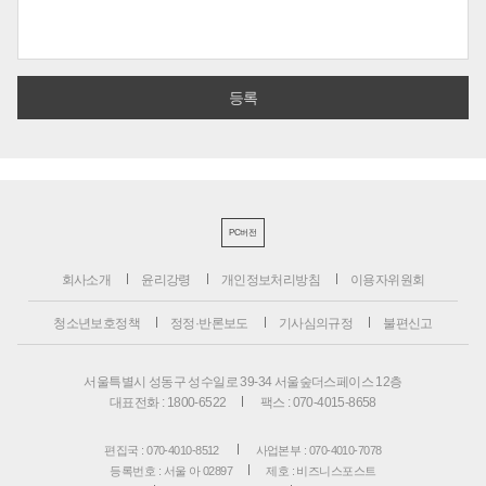
PC버전
회사소개
윤리강령
개인정보처리방침
이용자위원회
청소년보호정책
정정·반론보도
기사심의규정
불편신고
서울특별시 성동구 성수일로 39-34 서울숲더스페이스 12층
대표전화 : 1800-6522
팩스 : 070-4015-8658
편집국 : 070-4010-8512
사업본부 : 070-4010-7078
등록번호 : 서울 아 02897
제호 : 비즈니스포스트