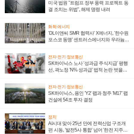
미국 법원 "트럼프 정부 풍력 프로젝트 동
결 조치는 위법", 해제 명령 내려
화학·에너지
'DL이앤씨 SMR 협력사' X에너지, '한수원
포스코 동맹' 센트러스에너지와 우라늄
계약 체결
전자·전기·정보통신
SK하이닉스 노사 '성과급 주식지급' 평행
선, 곽노정 'N% 성과급' 법적 논란 벗을지
주목
전자·전기·정보통신
SK하이닉스, 용인 'Y2' 팹과 청주 'M17' 팹
건설에 54조 투자 결정
정치
AI시대 맞아 25년 만에 전력산업 구조개
편 시동, '발전5사 통합' 넘어 '한전 지주사'