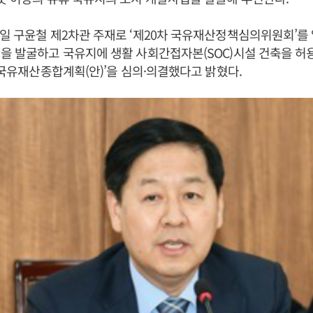
일 구윤철 제2차관 주재로 ‘제20차 국유재산정책심의위원회’를
을 발굴하고 국유지에 생활 사회간접자본(SOC)시설 건축을 허
도 국유재산종합계획(안)’을 심의·의결했다고 밝혔다.