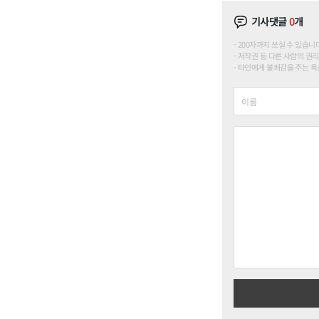
기사댓글
0
개
200자까지 쓰실 수 있습니다. (
저작권 등 다른 사람의 권리
타인에게 불쾌감을 주는 욕설