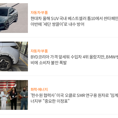
자동차·부품
현대차 올해 SUV 국내 베스트셀러 톱10에서 싼타페만
아반떼 '세단 쌍끌이'로 내수 방어
자동차·부품
BYD코리아 가격 앞세워 수입차 4위 올랐지만, BMW
비에 소비자 불만 폭발
화학·에너지
'한수원 협력사' 미국 오클로 SMR 연구용 원자로 '임계 
너지부 "중요한 이정표"