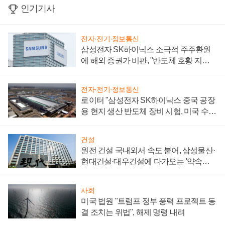
인기기사
전자·전기·정보통신
삼성전자 SK하이닉스 소극적 주주환원
에 해외 증권가 비판, "반도체 호황 지속
성 의문"
전자·전기·정보통신
로이터 "삼성전자 SK하이닉스 중국 공장
용 현지 생산 반도체 장비 시험, 미국 수출
통제 대비"
건설
원전 건설 국내외서 속도 붙어, 삼성물산·
현대건설·대우건설에 다가오는 '약속의
시간'
사회
미국 법원 "트럼프 정부 풍력 프로젝트 동
결 조치는 위법", 해제 명령 내려