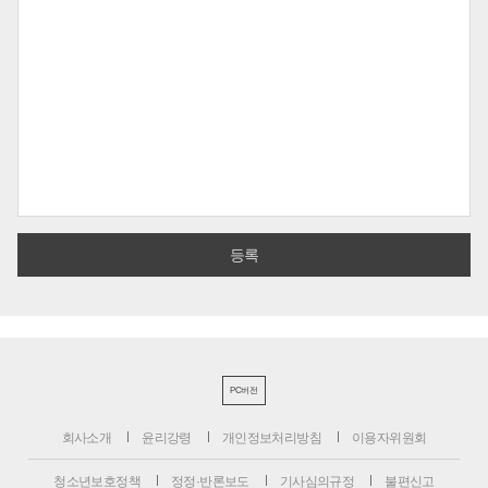
PC버전
회사소개
윤리강령
개인정보처리방침
이용자위원회
청소년보호정책
정정·반론보도
기사심의규정
불편신고