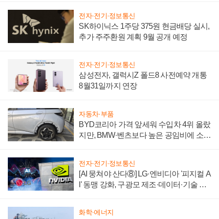
전자·전기·정보통신
SK하이닉스 1주당 375원 현금배당 실시,
추가 주주환원 계획 9월 공개 예정
전자·전기·정보통신
삼성전자, 갤럭시Z 폴드8 사전예약 개통
8월31일까지 연장
자동차·부품
BYD코리아 가격 앞세워 수입차 4위 올랐
지만, BMW·벤츠보다 높은 공임비에 소비
자 불만 폭발
전자·전기·정보통신
[AI 뭉쳐야 산다⑧] LG·엔비디아 '피지컬 A
I' 동맹 강화, 구광모 제조·데이터·기술 결
집해 종합 로보틱스 기업으로
화학·에너지