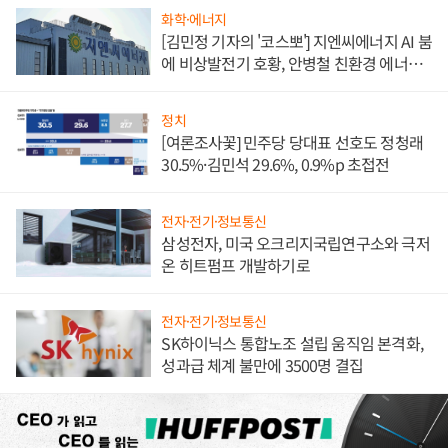
화학·에너지
[김민정 기자의 '코스뽀'] 지엔씨에너지 AI 붐
에 비상발전기 호황, 안병철 친환경 에너지
발전전문기업 향한다
정치
[여론조사꽃] 민주당 당대표 선호도 정청래
30.5%·김민석 29.6%, 0.9%p 초접전
전자·전기·정보통신
삼성전자, 미국 오크리지국립연구소와 극저
온 히트펌프 개발하기로
전자·전기·정보통신
SK하이닉스 통합노조 설립 움직임 본격화,
성과급 체계 불만에 3500명 결집