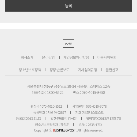
PC버전
회사소개
윤리강령
개인정보처리방침
이용자위원회
청소년보호정책
정정·반론보도
기사심의규정
불편신고
서울특별시 성동구 성수일로 39-34 서울숲더스페이스 12층
대표전화 : 1800-6522
팩스 : 070-4015-8658
편집국 : 070-4010-8512
사업본부 : 070-4010-7078
등록번호 : 서울 아 02897
제호 : 비즈니스포스트
등록일: 2013.11.13
발행·편집인 : 강석운
발행일자: 2013년 12월 2일
청소년보호책임자 : 강석운
ISSN : 2636-171X
Copyright ⓒ
B
USINESSPOST
. All rights reserved.