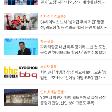
권가 '고점' 시각 나와, 장기 계약에 단점 부
각
전자·전기·정보통신
SK하이닉스 노사 '성과급 주식 지급' 평행
선, 곽노정 'N% 성과급' 법적 논란 벗을지 주
목
항공·물류
파라타항공 내년 미주 장거리 노선 첫 도전,
윤철민 '하이브리드 항공사' 승부수 통할까
소비자·유통
치킨3사 '가맹점 상생' 비교해보니, 교촌 '영
업권 보호'·bhc '신메뉴 개발'·BBQ '원가 부
담'
인터넷·게임·콘텐츠
YG엔터 하반기 빅뱅 월드투어로 실적 성장
증권가 전망, 신인 보이그룹도 주목