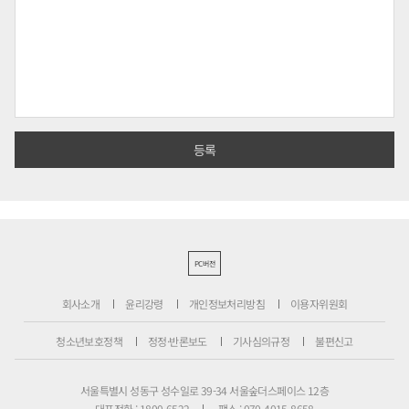
PC버전
회사소개
윤리강령
개인정보처리방침
이용자위원회
청소년보호정책
정정·반론보도
기사심의규정
불편신고
서울특별시 성동구 성수일로 39-34 서울숲더스페이스 12층
대표전화 : 1800-6522
팩스 : 070-4015-8658