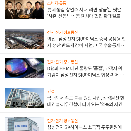
소비자·유통
롯데·농심 창업주 시대 '라면 앙금'은 옛말,
'사촌' 신동빈·신동원 시대 협업 확대일로
전자·전기·정보통신
외신 "삼성전자 SK하이닉스 중국 공장용 현
지 생산 반도체 장비 시험, 미국 수출통제 대
비"
전자·전기·정보통신
D램과 HBM 내년 물량도 '품절', 고객사 위
기감이 삼성전자 SK하이닉스 협상력 더 키
워
건설
국내외서 속도 붙는 원전 사업, 삼성물산·현
대건설·대우건설에 다가오는 '약속의 시간'
전자·전기·정보통신
삼성전자 SK하이닉스 소극적 주주환원에