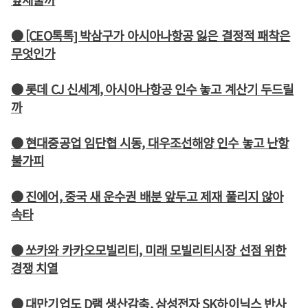
● [CEO톡톡] 박삼구가 아시아나항공 잃은 결정적 패착은
무엇인가
● 롯데 CJ 신세계, 아시아나항공 인수 놓고 계산기 두드릴
까
● 현대중공업 임단협 시동, 대우조선해양 인수 놓고 난항
불가피
● 진에어, 중국 새 운수권 배분 앞두고 제재 풀리지 않아
속타
● 쏘카와 카카오모빌리티, 미래 모빌리티시장 선점 위한
경쟁 치열
● 대만기업도 D램 생산감축, 삼성전자 SK하이닉스 반사