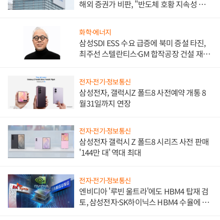
해외 증권가 비판, "반도체 호황 지속성 의
문"
화학·에너지
삼성SDI ESS 수요 급증에 북미 증설 타진,
최주선 스텔란티스·GM 합작공장 건설 재추
진하나
전자·전기·정보통신
삼성전자, 갤럭시Z 폴드8 사전예약 개통 8
월31일까지 연장
전자·전기·정보통신
삼성전자 갤럭시 Z 폴드8 시리즈 사전 판매
'144만 대' 역대 최대
전자·전기·정보통신
엔비디아 '루빈 울트라'에도 HBM4 탑재 검
토, 삼성전자·SK하이닉스 HBM4 수율에 주
도권 갈린다