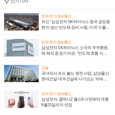
인기기사
전자·전기·정보통신
외신 "삼성전자 SK하이닉스 중국 공장용
현지 생산 반도체 장비 시험, 미국 수출통
제 대비"
전자·전기·정보통신
삼성전자 SK하이닉스 소극적 주주환원
에 해외 증권가 비판, "반도체 호황 지속
성 의문"
건설
국내외서 속도 붙는 원전 사업, 삼성물산·
현대건설·대우건설에 다가오는 '약속의
시간'
전자·전기·정보통신
삼성전자, 갤럭시Z 폴드8 사전예약 개통
8월31일까지 연장