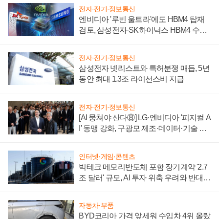
전자·전기·정보통신
엔비디아 '루빈 울트라'에도 HBM4 탑재
검토, 삼성전자·SK하이닉스 HBM4 수율
에 주도권 갈린다
전자·전기·정보통신
삼성전자 넷리스트와 특허분쟁 매듭, 5년
동안 최대 1.3조 라이선스비 지급
전자·전기·정보통신
[AI 뭉쳐야 산다⑧] LG·엔비디아 '피지컬 A
I' 동맹 강화, 구광모 제조·데이터·기술 결
집해 종합 로보틱스 기업으로
인터넷·게임·콘텐츠
빅테크 메모리반도체 포함 장기계약 '2.7
조 달러' 규모, AI 투자 위축 우려와 반대
신호
자동차·부품
BYD코리아 가격 앞세워 수입차 4위 올랐