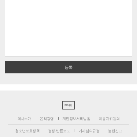
PC버전
회사소개
윤리강령
개인정보처리방침
이용자위원회
청소년보호정책
정정·반론보도
기사심의규정
불편신고