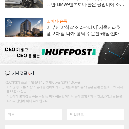
지만, BMW·벤츠보다 높은 공임비에 소비
자 불만 폭발
소비자·유통
이부진 야심작 '신라스테이' 서울신라호
텔보다 잘 나가, 평택·주문진·해남·건대로
성장판 더 넓힌다
기사댓글
0
개
200자까지 쓰실 수 있습니다. (현재 0 byte / 최대 400byte)
저작권 등 다른 사람의 권리를 침해하거나 명예를 훼손하는 댓글은 관련 법률에 의해 제재
를 받을 수 있습니다.
타인에게 불쾌감을 주는 욕설 등 비하하는 단어가 내용에 포함되거나 인신공격성 글은 관
리자의 판단에 의해 삭제 합니다.