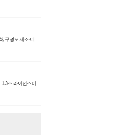
강화, 구광모 제조·데
 1.3조 라이선스비