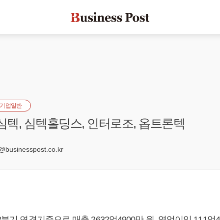
기업일반
 심텍, 심텍홀딩스, 인터로조, 옵트론텍
5
businesspost.co.kr
3분기 연결기준으로 매출 2632억4900만 원, 영업이익 111억4