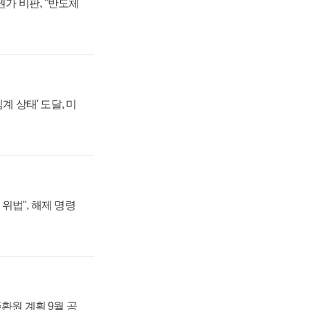
가 비판, "반도체
계 상태' 도달, 미
위법", 해제 명령
주환원 계획 9월 공