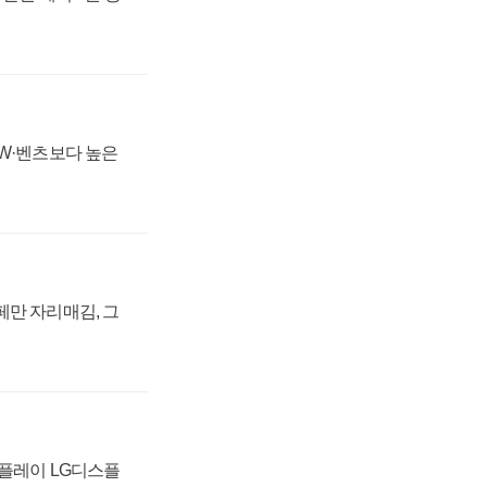
MW·벤츠보다 높은
페만 자리매김, 그
스플레이 LG디스플