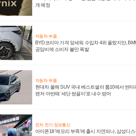
개 예정
자동차·부품
BYD코리아 가격 앞세워 수입차 4위 올랐지만, B
공임비에 소비자 불만 폭발
자동차·부품
현대차 올해 SUV 국내 베스트셀러 톱10에서 싼타
랜저·아반떼 '세단 쌍끌이'로 내수 방어
전자·전기·정보통신
아이폰18 '메모리 부족'에 출시 지연되나, 삼성디