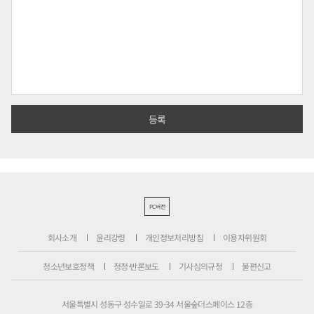
PC버전
회사소개
윤리강령
개인정보처리방침
이용자위원회
청소년보호정책
정정·반론보도
기사심의규정
불편신고
서울특별시 성동구 성수일로 39-34 서울숲더스페이스 12층