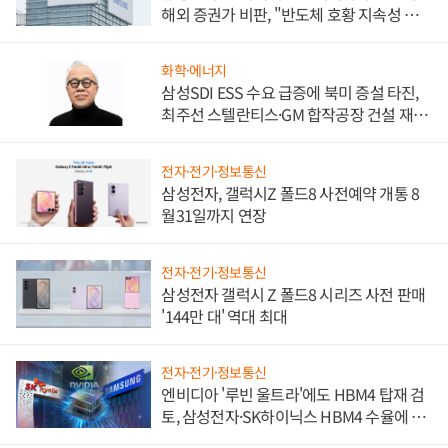
해외 증권가 비판, "반도체 호황 지속성 의
문"
화학·에너지
삼성SDI ESS 수요 급증에 북미 증설 타진,
최주선 스텔란티스·GM 합작공장 건설 재추
진하나
전자·전기·정보통신
삼성전자, 갤럭시Z 폴드8 사전예약 개통 8
월31일까지 연장
전자·전기·정보통신
삼성전자 갤럭시 Z 폴드8 시리즈 사전 판매
'144만 대' 역대 최대
전자·전기·정보통신
엔비디아 '루빈 울트라'에도 HBM4 탑재 검
토, 삼성전자·SK하이닉스 HBM4 수율에 주
도권 갈린다