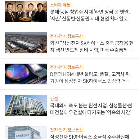
소비자·유통
롯데·농심 창업주 시대 '라면 앙금'은 옛말,
'사촌' 신동빈·신동원 시대 협업 확대일로
전자·전기·정보통신
외신 "삼성전자 SK하이닉스 중국 공장용 현
지 생산 반도체 장비 시험, 미국 수출통제 대
비"
전자·전기·정보통신
D램과 HBM 내년 물량도 '품절', 고객사 위
기감이 삼성전자 SK하이닉스 협상력 더 키
워
건설
국내외서 속도 붙는 원전 사업, 삼성물산·현
대건설·대우건설에 다가오는 '약속의 시간'
전자·전기·정보통신
삼성전자 SK하이닉스 소극적 주주환원에