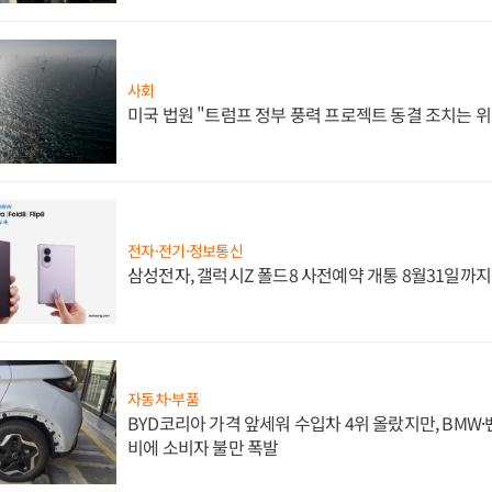
사회
미국 법원 "트럼프 정부 풍력 프로젝트 동결 조치는 위
전자·전기·정보통신
삼성전자, 갤럭시Z 폴드8 사전예약 개통 8월31일까
자동차·부품
BYD코리아 가격 앞세워 수입차 4위 올랐지만, BMW
비에 소비자 불만 폭발