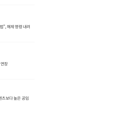
법", 해제 명령 내려
지 연장
·벤츠보다 높은 공임