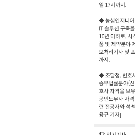
일 17시까지.
◆ 농심엔지니어링,
IT 솔루션 구축
10년 이하로, 
품 및 제약분야 
보처리기사 및 프
까지.
◆ 조달청, 변호
송무법률분야(신
호사 자격을 보유
공인노무사 자격 
련 전공자와 석·
용규 기자]
인기기사