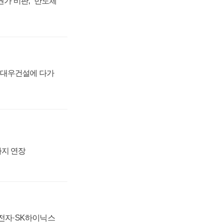
가 비판, "반도체
·대우건설에 다가
까지 연장
성전자·SK하이닉스