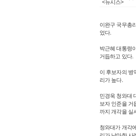
<뉴시스>
이완구 국무총리
었다.
박근혜 대통령이
거듭하고 있다.
이 후보자의 병
리가 높다.
민경욱 청와대 
보자 인준을 거
까지 개각을 실
청와대가 개각에
리가 낙마한 사