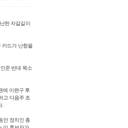
험난한 자갈길이
구 카드가 난항을
인준 반대 목소
권에 이완구 후
하고 다음주 초
.
동안 정치인 총
는 이 후보자가