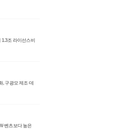
 1.3조 라이선스비
강화, 구광모 제조·데
MW·벤츠보다 높은