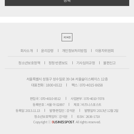
PC버전
회사소개
윤리강령
개인정보처리방침
이용자위원회
청소년보호정책
정정·반론보도
기사심의규정
불편신고
서울특별시 성동구 성수일로 39-34 서울숲더스페이스 12층
대표전화 : 1800-6522
팩스 : 070-4015-8658
편집국 : 070-4010-8512
사업본부 : 070-4010-7078
등록번호 : 서울 아 02897
제호 : 비즈니스포스트
등록일: 2013.11.13
발행·편집인 : 강석운
발행일자: 2013년 12월 2일
청소년보호책임자 : 강석운
ISSN : 2636-171X
Copyright ⓒ
B
USINESSPOST
. All rights reserved.