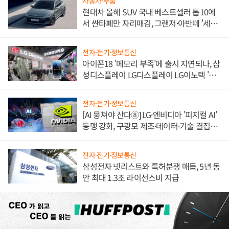
자동차·부품
현대차 올해 SUV 국내 베스트셀러 톱10에
서 싼타페만 자리매김, 그랜저·아반떼 '세단
쌍끌이'로 내수 방어
전자·전기·정보통신
아이폰18 '메모리 부족'에 출시 지연되나, 삼
성디스플레이 LG디스플레이 LG이노텍 '탈
애플' 수익 다각화 속도
전자·전기·정보통신
[AI 뭉쳐야 산다⑧] LG·엔비디아 '피지컬 AI'
동맹 강화, 구광모 제조·데이터·기술 결집
해 종합 로보틱스 기업으로
전자·전기·정보통신
삼성전자 넷리스트와 특허분쟁 매듭, 5년 동
안 최대 1.3조 라이선스비 지급