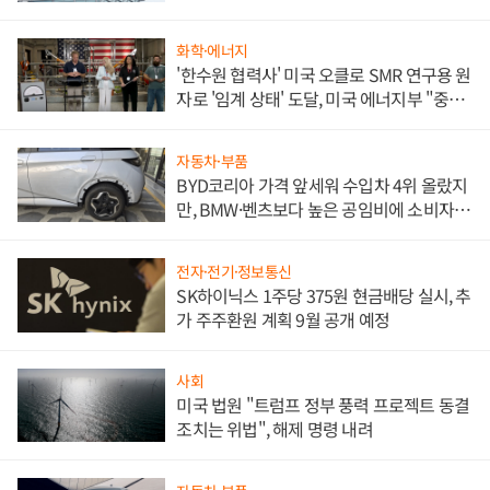
문"
화학·에너지
'한수원 협력사' 미국 오클로 SMR 연구용 원
자로 '임계 상태' 도달, 미국 에너지부 "중요
한 이정표"
자동차·부품
BYD코리아 가격 앞세워 수입차 4위 올랐지
만, BMW·벤츠보다 높은 공임비에 소비자
불만 폭발
전자·전기·정보통신
SK하이닉스 1주당 375원 현금배당 실시, 추
가 주주환원 계획 9월 공개 예정
사회
미국 법원 "트럼프 정부 풍력 프로젝트 동결
조치는 위법", 해제 명령 내려