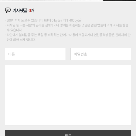
기사댓글
0
개
200자까지 쓰실 수 있습니다. (현재 0 byte / 최대 400byte)
저작권 등 다른 사람의 권리를 침해하거나 명예를 훼손하는 댓글은 관련 법률에 의해 제재를 받을
수 있습니다.
타인에게 불쾌감을 주는 욕설 등 비하하는 단어가 내용에 포함되거나 인신공격성 글은 관리자의 판
단에 의해 삭제 합니다.