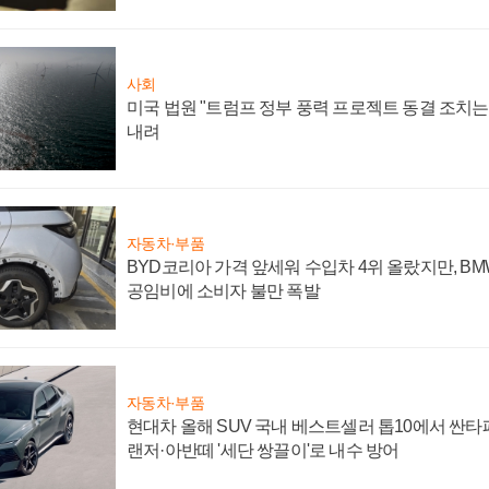
사회
미국 법원 "트럼프 정부 풍력 프로젝트 동결 조치는 
내려
자동차·부품
BYD코리아 가격 앞세워 수입차 4위 올랐지만, B
공임비에 소비자 불만 폭발
자동차·부품
현대차 올해 SUV 국내 베스트셀러 톱10에서 싼타
랜저·아반떼 '세단 쌍끌이'로 내수 방어