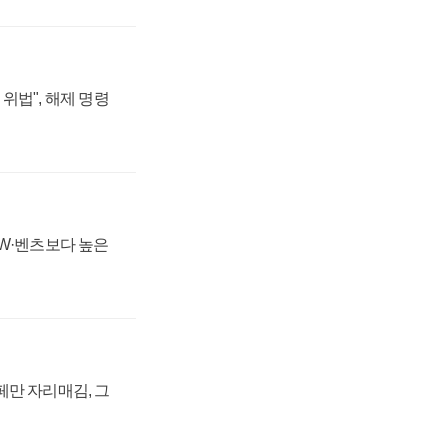
위법", 해제 명령
MW·벤츠보다 높은
페만 자리매김, 그