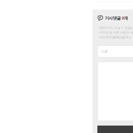
기사댓글
0
개
200자까지 쓰실 수 있습니다. 
저작권 등 다른 사람의 
타인에게 불쾌감을 주는 