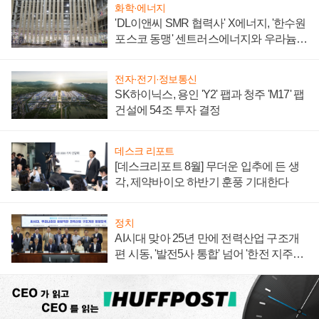
화학·에너지
'DL이앤씨 SMR 협력사' X에너지, '한수원
포스코 동맹' 센트러스에너지와 우라늄
계약 체결
전자·전기·정보통신
SK하이닉스, 용인 'Y2' 팹과 청주 'M17' 팹
건설에 54조 투자 결정
데스크 리포트
[데스크리포트 8월] 무더운 입추에 든 생
각, 제약바이오 하반기 훈풍 기대한다
정치
AI시대 맞아 25년 만에 전력산업 구조개
편 시동, '발전5사 통합' 넘어 '한전 지주사'
재편론도