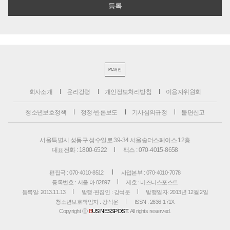
PC버전
회사소개
윤리강령
개인정보처리방침
이용자위원회
청소년보호정책
정정·반론보도
기사심의규정
불편신고
서울특별시 성동구 성수일로 39-34 서울숲더스페이스 12층
대표전화 : 1800-6522
팩스 : 070-4015-8658
편집국 : 070-4010-8512
사업본부 : 070-4010-7078
등록번호 : 서울 아 02897
제호 : 비즈니스포스트
등록일: 2013.11.13
발행·편집인 : 강석운
발행일자: 2013년 12월 2일
청소년보호책임자 : 강석운
ISSN : 2636-171X
Copyright ⓒ
B
USINESSPOST
. All rights reserved.