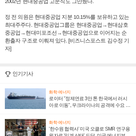
2002년 현대중공업 고문직도 그만뒀다.
정 전 의원은 현대중공업 지분 10.15%를 보유하고 있는
최대주주다. 현대중공업그룹은 현대중공업→현대삼호
중공업→현대미포조선→현대중공업으로 이어지는 순
환출자 구조로 이뤄져 있다. [비즈니스포스트 김수정 기
자]
인기기사
화학·에너지
로이터 "정제연료 3만 톤 한국에서 러시
아로 이동", 우크라이나의 공격에 수요 늘
어
화학·에너지
'한수원 협력사' 미국 오클로 SMR 연구용
원자로 '임계 상태' 도달, 미국 에너지부