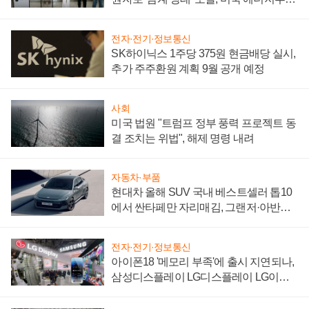
"중요한 이정표"
전자·전기·정보통신
SK하이닉스 1주당 375원 현금배당 실시,
추가 주주환원 계획 9월 공개 예정
사회
미국 법원 "트럼프 정부 풍력 프로젝트 동
결 조치는 위법", 해제 명령 내려
자동차·부품
현대차 올해 SUV 국내 베스트셀러 톱10
에서 싼타페만 자리매김, 그랜저·아반떼
'세단 쌍끌이'로 내수 방어
전자·전기·정보통신
아이폰18 '메모리 부족'에 출시 지연되나,
삼성디스플레이 LG디스플레이 LG이노
텍 '탈애플' 수익 다각화 속도