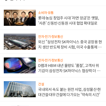
소비자·유통
롯데·농심 창업주 시대 '라면 앙금'은 옛말,
'사촌' 신동빈·신동원 시대 협업 확대일로
전자·전기·정보통신
외신 "삼성전자 SK하이닉스 중국 공장용 현
지 생산 반도체 장비 시험, 미국 수출통제 대
비"
전자·전기·정보통신
D램과 HBM 내년 물량도 '품절', 고객사 위
기감이 삼성전자 SK하이닉스 협상력 더 키
워
건설
국내외서 속도 붙는 원전 사업, 삼성물산·현
대건설·대우건설에 다가오는 '약속의 시간'