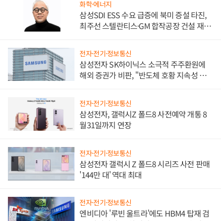
화학·에너지
삼성SDI ESS 수요 급증에 북미 증설 타진,
최주선 스텔란티스·GM 합작공장 건설 재추
진하나
전자·전기·정보통신
삼성전자 SK하이닉스 소극적 주주환원에
해외 증권가 비판, "반도체 호황 지속성 의
문"
전자·전기·정보통신
삼성전자, 갤럭시Z 폴드8 사전예약 개통 8
월31일까지 연장
전자·전기·정보통신
삼성전자 갤럭시 Z 폴드8 시리즈 사전 판매
'144만 대' 역대 최대
전자·전기·정보통신
엔비디아 '루빈 울트라'에도 HBM4 탑재 검