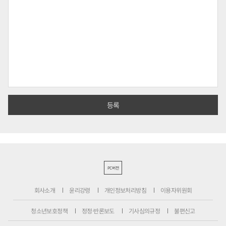
PC버전
회사소개
윤리강령
개인정보처리방침
이용자위원회
청소년보호정책
정정·반론보도
기사심의규정
불편신고