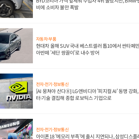
BYD코리아 가격 앞세워 수입차 4위 올랐지만, BMW
비에 소비자 불만 폭발
자동차·부품
현대차 올해 SUV 국내 베스트셀러 톱10에서 싼타페만
아반떼 '세단 쌍끌이'로 내수 방어
전자·전기·정보통신
[AI 뭉쳐야 산다⑧] LG·엔비디아 '피지컬 AI' 동맹 강
터·기술 결집해 종합 로보틱스 기업으로
전자·전기·정보통신
아이폰18 '메모리 부족'에 출시 지연되나, 삼성디스