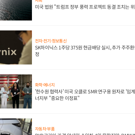
사회
미국 법원 "트럼프 정부 풍력 프로젝트 동결 조치는 위
전자·전기·정보통신
SK하이닉스 1주당 375원 현금배당 실시, 추가 주주환
정
화학·에너지
'한수원 협력사' 미국 오클로 SMR 연구용 원자로 '임계 
너지부 "중요한 이정표"
자동차·부품