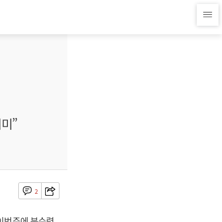
의미”
2
 이번주에 분수령