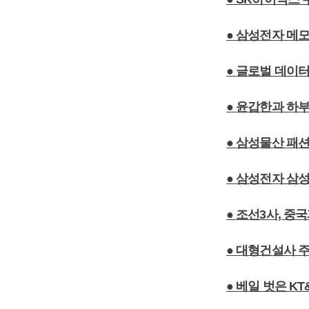
● 삼성전자 메
● 글로벌 데이터
● 윤갑한과 하
● 삼성물산 패
● 삼성전자 삼
● 조선3사, 중
● 대형건설사 
● 베일 벗은 KT