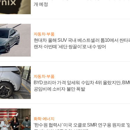
개 예정
자동차·부품
현대차 올해 SUV 국내 베스트셀러 톱10에서 싼타
랜저·아반떼 '세단 쌍끌이'로 내수 방어
자동차·부품
BYD코리아 가격 앞세워 수입차 4위 올랐지만, B
공임비에 소비자 불만 폭발
화학·에너지
'한수원 협력사' 미국 오클로 SMR 연구용 원자로 '임