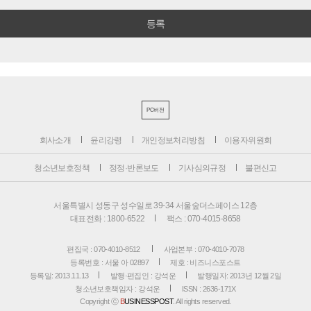
PC버전
회사소개
윤리강령
개인정보처리방침
이용자위원회
청소년보호정책
정정·반론보도
기사심의규정
불편신고
서울특별시 성동구 성수일로 39-34 서울숲더스페이스 12층
대표전화 : 1800-6522
팩스 : 070-4015-8658
편집국 : 070-4010-8512
사업본부 : 070-4010-7078
등록번호 : 서울 아 02897
제호 : 비즈니스포스트
등록일: 2013.11.13
발행·편집인 : 강석운
발행일자: 2013년 12월 2일
청소년보호책임자 : 강석운
ISSN : 2636-171X
Copyright ⓒ
B
USINESSPOST
. All rights reserved.