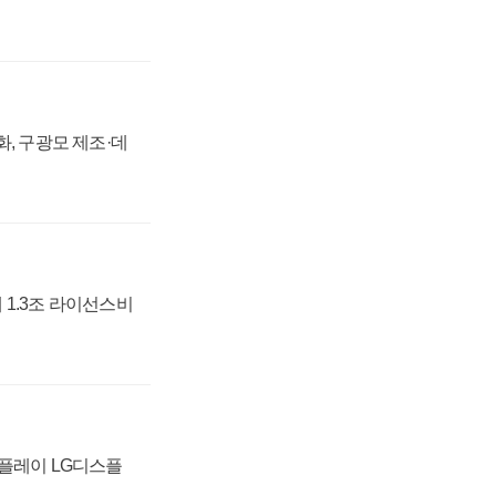
강화, 구광모 제조·데
 1.3조 라이선스비
스플레이 LG디스플