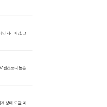
페만 자리매김, 그
MW·벤츠보다 높은
계 상태' 도달, 미