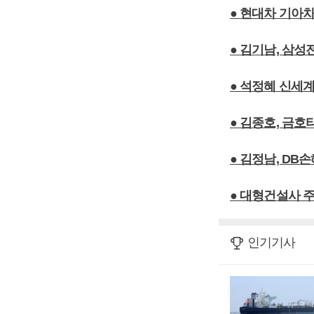
● 현대차 기아차
● 김기남, 삼
● 석정혜 신세
● 김종호, 금호
● 김정남, DB
● 대형건설사 주
인기기사