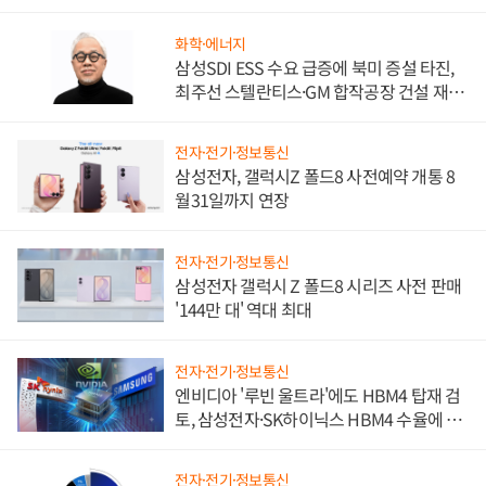
화학·에너지
삼성SDI ESS 수요 급증에 북미 증설 타진,
최주선 스텔란티스·GM 합작공장 건설 재추
진하나
전자·전기·정보통신
삼성전자, 갤럭시Z 폴드8 사전예약 개통 8
월31일까지 연장
전자·전기·정보통신
삼성전자 갤럭시 Z 폴드8 시리즈 사전 판매
'144만 대' 역대 최대
전자·전기·정보통신
엔비디아 '루빈 울트라'에도 HBM4 탑재 검
토, 삼성전자·SK하이닉스 HBM4 수율에 주
도권 갈린다
전자·전기·정보통신