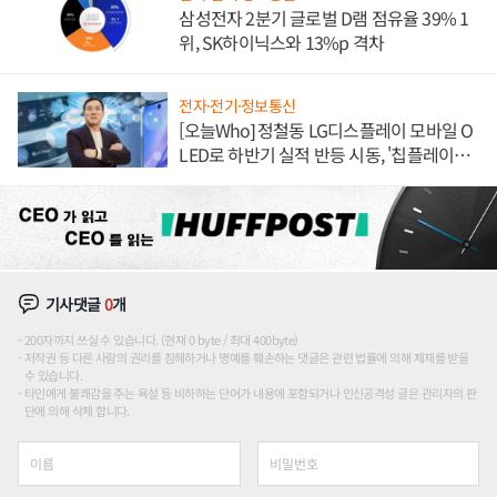
삼성전자 2분기 글로벌 D램 점유율 39% 1
위, SK하이닉스와 13%p 격차
전자·전기·정보통신
[오늘Who] 정철동 LG디스플레이 모바일 O
LED로 하반기 실적 반등 시동, '칩플레이
션'에 가격 인하 압박은 부담
기사댓글
0
개
200자까지 쓰실 수 있습니다. (현재 0 byte / 최대 400byte)
저작권 등 다른 사람의 권리를 침해하거나 명예를 훼손하는 댓글은 관련 법률에 의해 제재를 받을
수 있습니다.
타인에게 불쾌감을 주는 욕설 등 비하하는 단어가 내용에 포함되거나 인신공격성 글은 관리자의 판
단에 의해 삭제 합니다.