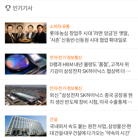
인기기사
소비자·유통
롯데·농심 창업주 시대 '라면 앙금'은 옛말,
'사촌' 신동빈·신동원 시대 협업 확대일로
전자·전기·정보통신
D램과 HBM 내년 물량도 '품절', 고객사 위
기감이 삼성전자 SK하이닉스 협상력 더 키
워
전자·전기·정보통신
외신 "삼성전자 SK하이닉스 중국 공장용 현
지 생산 반도체 장비 시험, 미국 수출통제 대
비"
건설
국내외서 속도 붙는 원전 사업, 삼성물산·현
대건설·대우건설에 다가오는 '약속의 시간'