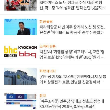
SK하이닉스 노사 '성과급 주식 지급' 평행
선, 곽노정 'N% 성과급' 법적 논란 벗을지 주
목
항공·물류
파라타항공 내년 미주 장거리 노선 첫 도전,
윤철민 '하이브리드 항공사' 승부수 통할까
소비자·유통
치킨3사 '가맹점 상생' 비교해보니, 교촌 '영
업권 보호'·bhc '신메뉴 개발'·BBQ '원가 부
담'
화학·에너지
[김민정 기자의 '코스뽀'] 지엔씨에너지 AI 붐
에 비상발전기 호황, 안병철 친환경 에너지
발전전문기업 향한다
정치
[여론조사꽃] 민주당 당대표 선호도 정청래
30.5%·김민석 29.6%, 0.9%p 초접전