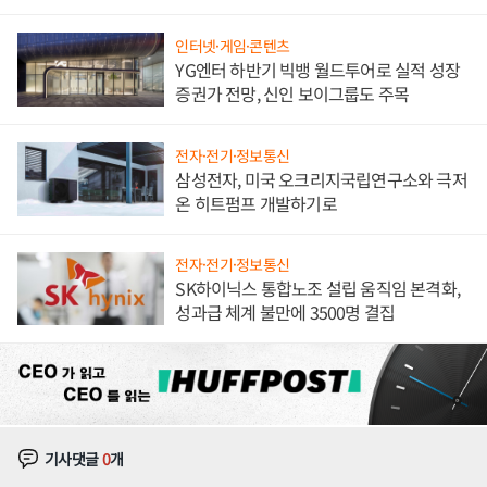
인터넷·게임·콘텐츠
YG엔터 하반기 빅뱅 월드투어로 실적 성장
증권가 전망, 신인 보이그룹도 주목
전자·전기·정보통신
삼성전자, 미국 오크리지국립연구소와 극저
온 히트펌프 개발하기로
전자·전기·정보통신
SK하이닉스 통합노조 설립 움직임 본격화,
성과급 체계 불만에 3500명 결집
기사댓글
0
개