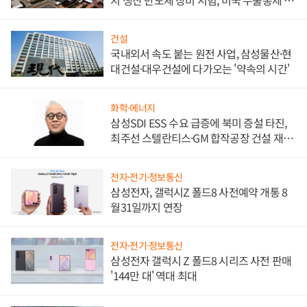
비"
건설
국내외서 속도 붙는 원전 사업, 삼성물산·현
대건설·대우건설에 다가오는 '약속의 시간'
화학·에너지
삼성SDI ESS 수요 급증에 북미 증설 타진,
최주선 스텔란티스·GM 합작공장 건설 재추
진하나
전자·전기·정보통신
삼성전자, 갤럭시Z 폴드8 사전예약 개통 8
월31일까지 연장
전자·전기·정보통신
삼성전자 갤럭시 Z 폴드8 시리즈 사전 판매
'144만 대' 역대 최대