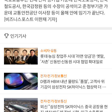
철도공사, 한국감정원 등의 수장이 공석이고 준정부기관 가
운데 교통안전공단 이사장 등이 올해 안에 임기가 끝난다.
[비즈니스포스트 이한재 기자]
인기기사
소비자·유통
롯데·농심 창업주 시대 '라면 앙금'은 옛말,
'사촌' 신동빈·신동원 시대 협업 확대일로
전자·전기·정보통신
D램과 HBM 내년 물량도 '품절', 고객사 위
기감이 삼성전자 SK하이닉스 협상력 더 키
워
전자·전기·정보통신
외신 "삼성전자 SK하이닉스 중국 공장용 현
지 생산 반도체 장비 시험, 미국 수출통제 대