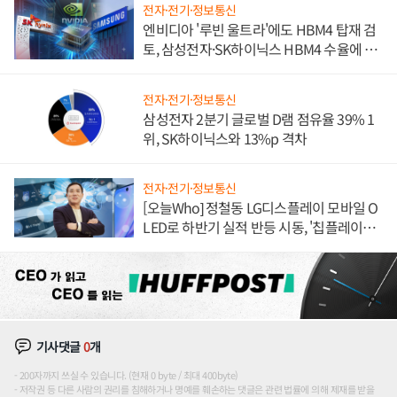
전자·전기·정보통신
엔비디아 '루빈 울트라'에도 HBM4 탑재 검
토, 삼성전자·SK하이닉스 HBM4 수율에 주
도권 갈린다
전자·전기·정보통신
삼성전자 2분기 글로벌 D램 점유율 39% 1
위, SK하이닉스와 13%p 격차
전자·전기·정보통신
[오늘Who] 정철동 LG디스플레이 모바일 O
LED로 하반기 실적 반등 시동, '칩플레이
션'에 가격 인하 압박은 부담
기사댓글
0
개
200자까지 쓰실 수 있습니다. (현재 0 byte / 최대 400byte)
저작권 등 다른 사람의 권리를 침해하거나 명예를 훼손하는 댓글은 관련 법률에 의해 제재를 받을