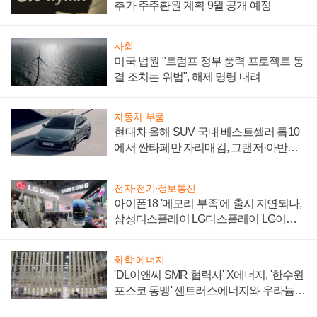
추가 주주환원 계획 9월 공개 예정
사회
미국 법원 "트럼프 정부 풍력 프로젝트 동
결 조치는 위법", 해제 명령 내려
자동차·부품
현대차 올해 SUV 국내 베스트셀러 톱10
에서 싼타페만 자리매김, 그랜저·아반떼
'세단 쌍끌이'로 내수 방어
전자·전기·정보통신
아이폰18 '메모리 부족'에 출시 지연되나,
삼성디스플레이 LG디스플레이 LG이노
텍 '탈애플' 수익 다각화 속도
화학·에너지
'DL이앤씨 SMR 협력사' X에너지, '한수원
포스코 동맹' 센트러스에너지와 우라늄
계약 체결