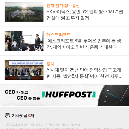
전자·전기·정보통신
SK하이닉스, 용인 'Y2' 팹과 청주 'M17' 팹
건설에 54조 투자 결정
데스크 리포트
[데스크리포트 8월] 무더운 입추에 든 생
각, 제약바이오 하반기 훈풍 기대한다
정치
AI시대 맞아 25년 만에 전력산업 구조개
편 시동, '발전5사 통합' 넘어 '한전 지주사'
재편론도
기사댓글
0
개
200자까지 쓰실 수 있습니다. (현재 0 byte / 최대 400byte)