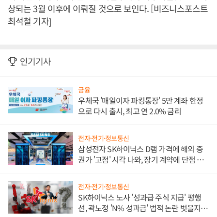
상되는 3월 이후에 이뤄질 것으로 보인다. [비즈니스포스트
최석철 기자]
인기기사
금융
우체국 '매일이자 파킹통장' 5만 계좌 한정
으로 다시 출시, 최고 연 2.0% 금리
전자·전기·정보통신
삼성전자 SK하이닉스 D램 가격에 해외 증
권가 '고점' 시각 나와, 장기 계약에 단점 부
각
전자·전기·정보통신
SK하이닉스 노사 '성과급 주식 지급' 평행
선, 곽노정 'N% 성과급' 법적 논란 벗을지 주