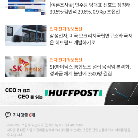
[여론조사꽃] 민주당 당대표 선호도 정청래
30.5%·김민석 29.6%, 0.9%p 초접전
전자·전기·정보통신
삼성전자, 미국 오크리지국립연구소와 극저
온 히트펌프 개발하기로
전자·전기·정보통신
SK하이닉스 통합노조 설립 움직임 본격화,
성과급 체계 불만에 3500명 결집
기사댓글
0
개
200자까지 쓰실 수 있습니다. (현재 0 byte / 최대 400byte)
저작권 등 다른 사람의 권리를 침해하거나 명예를 훼손하는 댓글은 관련 법률에 의해 제재를 받을
수 있습니다.