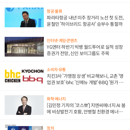
목
항공·물류
파라타항공 내년 미주 장거리 노선 첫 도전,
윤철민 '하이브리드 항공사' 승부수 통할까
인터넷·게임·콘텐츠
YG엔터 하반기 빅뱅 월드투어로 실적 성장
증권가 전망, 신인 보이그룹도 주목
소비자·유통
치킨3사 '가맹점 상생' 비교해보니, 교촌 '영
업권 보호'·bhc '신메뉴 개발'·BBQ '원가 부
담'
화학·에너지
[김민정 기자의 '코스뽀'] 지엔씨에너지 AI 붐
에 비상발전기 호황, 안병철 친환경 에너지
발전전문기업 향한다
정치