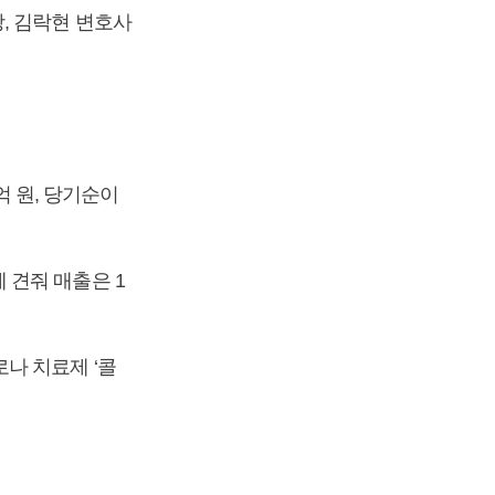
, 김락현 변호사
억 원, 당기순이
에 견줘 매출은 1
나 치료제 ‘콜