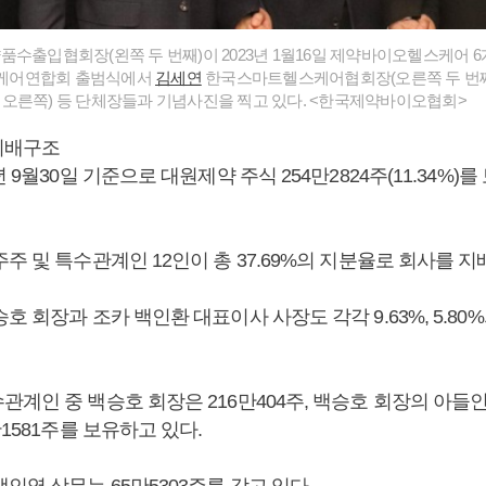
수출입협회장(왼쪽 두 번째)이 2023년 1월16일 제약바이오헬스케어 6
케어연합회 출범식에서
김세연
한국스마트헬스케어협회장(오른쪽 두 번째
오른쪽) 등 단체장들과 기념사진을 찍고 있다. <한국제약바이오협회>
지배구조
4년 9월30일 기준으로 대원제약 주식 254만2824주(11.34%
주 및 특수관계인 12인이 총 37.69%의 지분율로 회사를 지
승호 회장과 조카 백인환 대표이사 사장도 각각 9.63%, 5.80
관계인 중 백승호 회장은 216만404주, 백승호 회장의 아들
만1581주를 보유하고 있다.
백인영 상무는 65만5303주를 갖고 있다.