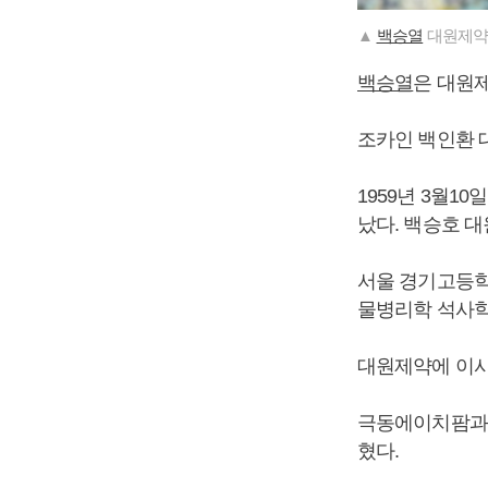
▲
백승열
대원제약
백승열
은 대원
조카인 백인환 
1959년 3월1
났다. 백승호 
서울 경기고등학
물병리학 석사학
대원제약에 이사
극동에이치팜과
혔다.