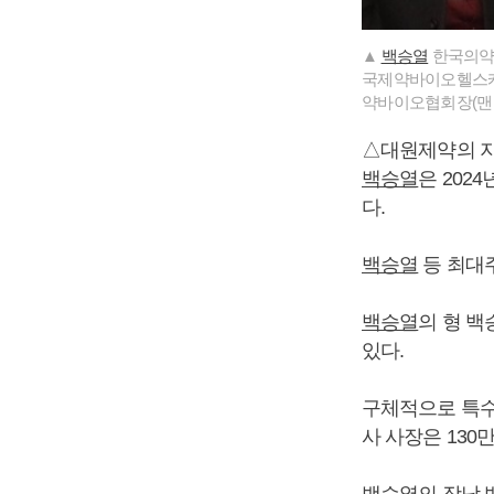
▲
백승열
한국의약품
국제약바이오헬스
약바이오협회장(맨 
△대원제약의 
백승열
은 202
다.
백승열
등 최대주
백승열
의 형 백
있다.
구체적으로 특수
사 사장은 130
백승열
의 장남 