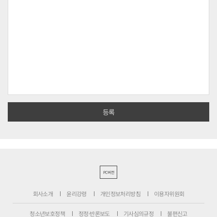
PC버전
회사소개
윤리강령
개인정보처리방침
이용자위원회
청소년보호정책
정정·반론보도
기사심의규정
불편신고