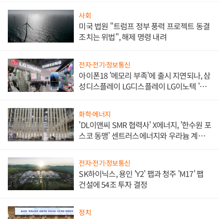
사회
미국 법원 "트럼프 정부 풍력 프로젝트 동결
조치는 위법", 해제 명령 내려
전자·전기·정보통신
아이폰18 '메모리 부족'에 출시 지연되나, 삼
성디스플레이 LG디스플레이 LG이노텍 '탈
애플' 수익 다각화 속도
화학·에너지
'DL이앤씨 SMR 협력사' X에너지, '한수원 포
스코 동맹' 센트러스에너지와 우라늄 계약
체결
전자·전기·정보통신
SK하이닉스, 용인 'Y2' 팹과 청주 'M17' 팹
건설에 54조 투자 결정
정치