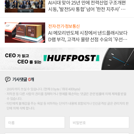
AI시대 맞아 25년 만에 전력산업 구조개편
시동, '발전5사 통합' 넘어 '한전 지주사' 재편
론도
전자·전기·정보통신
AI 메모리반도체 시장에서 낸드플래시보다
D램 부각, 고객사 물량 선점 수요의 '우선순
위'
기사댓글
0
개
200자까지 쓰실 수 있습니다. (현재 0 byte / 최대 400byte)
저작권 등 다른 사람의 권리를 침해하거나 명예를 훼손하는 댓글은 관련 법률에 의해 제재를 받을
수 있습니다.
타인에게 불쾌감을 주는 욕설 등 비하하는 단어가 내용에 포함되거나 인신공격성 글은 관리자의 판
단에 의해 삭제 합니다.