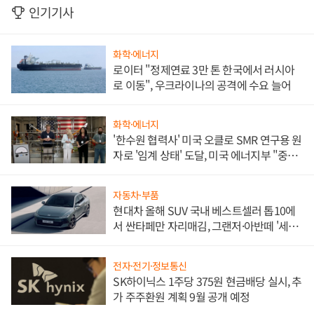
인기기사
화학·에너지
로이터 "정제연료 3만 톤 한국에서 러시아
로 이동", 우크라이나의 공격에 수요 늘어
화학·에너지
'한수원 협력사' 미국 오클로 SMR 연구용 원
자로 '임계 상태' 도달, 미국 에너지부 "중요
한 이정표"
자동차·부품
현대차 올해 SUV 국내 베스트셀러 톱10에
서 싼타페만 자리매김, 그랜저·아반떼 '세단
쌍끌이'로 내수 방어
전자·전기·정보통신
SK하이닉스 1주당 375원 현금배당 실시, 추
가 주주환원 계획 9월 공개 예정