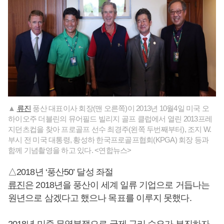
▲
류진
풍산 대표이사 회장(맨 오른쪽)이 2013년 10월4일 미국 오
하이오주 더블린의 뮤어필드 빌리지 골프 클럽에서 열린 2013프레
지던츠컵을 찾아 프로골프 선수 최경주(왼쪽 두번째부터), 조지 W.
부시 전 미국 대통령, 황성하 한국프로골프협회(KPGA) 회장 등과
함께 기념촬영을 하고 있다. <연합뉴스>
△2018년 ‘풍산50’ 달성 좌절
류진
은 2018년을 풍산이 세계 일류 기업으로 거듭나는
원년으로 삼겠다고 했으나 목표를 이루지 못했다.
2018년 미중 무역분쟁으로 국제 구리 수요가 부진하자