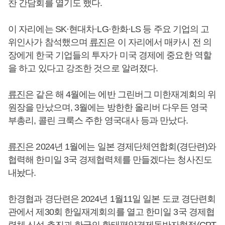
찬 간담회를 열기도 했다.
이 자리에는 SK·현대차·LG·한화·LS 등 주요 기업의 고
위인사가 참석했으며
류진
은 이 자리에서 매카시 전 의
장에게 한국 기업들의 투자가 미국 경제에 중요한 역할
을 하고 있다고 강조한 것으로 알려졌다.
류진
은 같은 해 4월에는 에반 그린버그 미한재계회의 위
원장을 만났으며, 3월에는 방한한 올리버 다우든 영국
부총리, 콜린 크룩스 주한 영국대사 등과 만났다.
류진
은 2024년 1월에는 일본 경제단체연합회(경단련)와
협력해 한미일 3국 경제협력체를 만들겠다는 청사진도
내놨다.
한경협과 경단련은 2024년 1월11일 일본 도쿄 경단련회
관에서 제30회 한일재계회의를 열고 한미일 3국 경제협
력체 신설 추진과 한국의 환태평양경제동반자협정(CPT