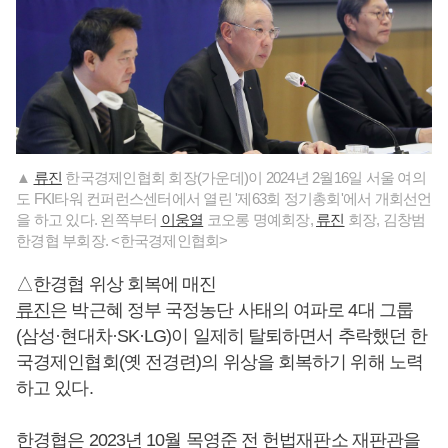
▲
류진
한국경제인협회 회장(가운데)이 2024년 2월16일 서울 여의
도 FKI타워 컨퍼런스센터에서 열린 '제63회 정기총회'에서 개회선언
을 하고 있다. 왼쪽부터
이웅열
코오롱 명예회장,
류진
회장, 김창범
한경협 부회장. <한국경제인협회>
△한경협 위상 회복에 매진
류진
은 박근혜 정부 국정농단 사태의 여파로 4대 그룹
(삼성·현대차·SK·LG)이 일제히 탈퇴하면서 추락했던 한
국경제인협회(옛 전경련)의 위상을 회복하기 위해 노력
하고 있다.
한경협은 2023년 10월 목영준 전 헌법재판소 재판관을