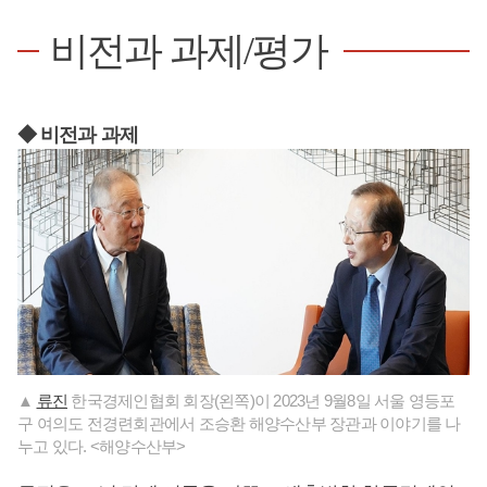
비전과 과제/평가
◆ 비전과 과제
▲
류진
한국경제인협회 회장(왼쪽)이 2023년 9월8일 서울 영등포
구 여의도 전경련회관에서 조승환 해양수산부 장관과 이야기를 나
누고 있다. <해양수산부>