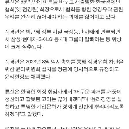
류진
은 55년 만에 이름을 바꾸고 새출발한 한국경제인
협회(옛 전경련) 회장으로서 협회를 향한 정경유착 관련
우려를 완전히 끊어내야 하는 과제를 짊어지고 있다.
전경련은 박근혜 정부 시절 국정농단 사태에 연루되면
서 삼성·현대차·SK·LG 등 4대 그룹이 탈퇴하는 등 위상
이 크게 실추됐다.
전경련은 2023년 8월 임시총회를 통해 정경유착 차단을
위한 윤리위원회 설치를 정관에 명시적으로 규정하고
윤리헌장도 채택했다.
류진
은 한경협 회장 취임사에서 “어두운 과거를 깨끗이
청산하고 잘못된 고리는 끊어내겠다”며 “윤리경영을 실
천하고 투명한 기업문화가 경제계 전반에 뿌리내리도록
하겠다”고 말했다.
류진
은 풍산 회장으로서 방산사업을 육성하기 위한 물