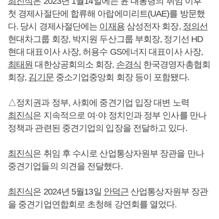
최진식
은 2023년 1월14일에는 윤 대통령의 취임 이후
첫 경제사절단에 합류해 아랍에미리트(UAE)를 방문했
다. 당시 경제사절단에는
이재용
삼성전자 회장,
정의선
현대차그룹 회장, 박지원 두산그룹 부회장, 정기선 HD
현대 대표이사 사장, 허용수 GS에너지 대표이사 사장,
최태원
대한상공회의소 회장,
손경식
한국경영자총협회
회장,
김기문
중소기업중앙회 회장 등이 포함됐다.
△정치권과 정부, 사회에 중견기업 입장 대변 노력
최진식
은 지속적으로 여·야 정치인과 정부 인사를 만나
정책과 관련된 중견기업의 입장을 전달하고 있다.
최진식
은 취임 후 수시로 산업통상자원부 장관을 만나
중견기업들의 의견을 전달했다.
최진식
은 2024년 5월13일
안덕근
산업통상자원부 장관
을 중견기업연합회로 초청해 강연회를 열었다.