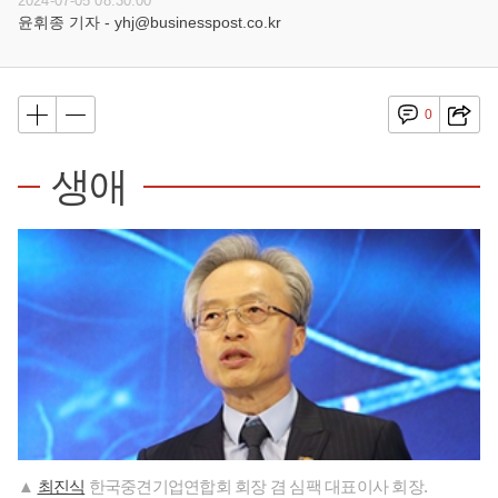
2024-07-05 08:30:00
윤휘종 기자 - yhj@businesspost.co.kr
0
생애
▲
최진식
한국중견기업연합회 회장 겸 심팩 대표이사 회장.