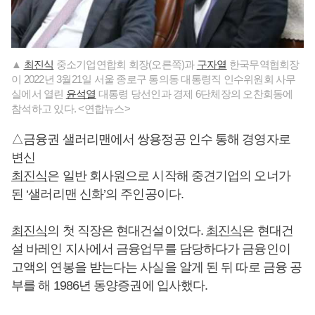
▲
최진식
중소기업연합회 회장(오른쪽)과
구자열
한국무역협회장
이 2022년 3월21일 서울 종로구 통의동 대통령직 인수위원회 사무
실에서 열린
윤석열
대통령 당선인과 경제 6단체장의 오찬회동에
참석하고 있다. <연합뉴스>
△금융권 샐러리맨에서 쌍용정공 인수 통해 경영자로
변신
최진식
은 일반 회사원으로 시작해 중견기업의 오너가
된 ‘샐러리맨 신화’의 주인공이다.
최진식
의 첫 직장은 현대건설이었다.
최진식
은 현대건
설 바레인 지사에서 금융업무를 담당하다가 금융인이
고액의 연봉을 받는다는 사실을 알게 된 뒤 따로 금융 공
부를 해 1986년 동양증권에 입사했다.