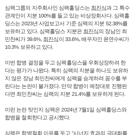
심팩그룹의 지주회사인 심팩홀딩스는
최진식
과 그 특수
관계인이 지분 100%를 들고 있는 비상장회사다. 심팩홀
딩스는 2023년 사업보고서 기준 심팩의 지분 52.38%를
보유하고 있다. 심팩홀딩스 지분은
최진식
의 장남인 최
민찬씨가 39.6%,
최진식
이 33.6%, 배우자인 윤연수씨가
10.3% 보유하고 있다.
이번 합병 결정을 두고 심팩홀딩스을 우회상장하려 한
다는 평가가 나왔다. 특히 심팩의 지분을 하나도 보유하
지 않은 장남 최민찬씨에게 심팩을 승계하려 꼼수를 부
린다는 논란이 불거졌다. 만약 합병이 예정대로 진행된
다면 최민찬씨는 심팩의 지분 21.4%를 보유하게 된다.
이런 논란 탓인지 심팩은 2024년 7월1일 심팩홀딩스와
합병을 철회한다고 공시했다.
심팩은 합병철회 이유를 두고 "시너지 효과의 극대화를