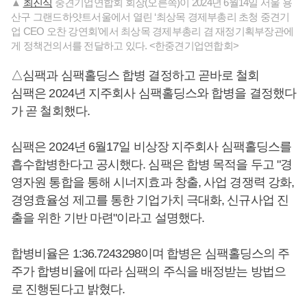
▲
최진식
중견기업연합회 회장(오른쪽)이 2024년 6월14일 서울 용
산구 그랜드하얏트서울에서 열린 ‘최상목 경제부총리 초청 중견기
업 CEO 오찬 강연회’에서 최상목 경제부총리 겸 재정기획부장관에
게 정책건의서를 전달하고 있다. <한중견기업연합회>
△심팩과 심팩홀딩스 합병 결정하고 곧바로 철회
심팩은 2024년 지주회사 심팩홀딩스와 합병을 결정했다
가 곧 철회했다.
심팩은 2024년 6월17일 비상장 지주회사 심팩홀딩스를
흡수합병한다고 공시했다. 심팩은 합병 목적을 두고 "경
영자원 통합을 통해 시너지효과 창출, 사업 경쟁력 강화,
경영효율성 제고를 통한 기업가치 극대화, 신규사업 진
출을 위한 기반 마련"이라고 설명했다.
합병비율은 1:36.7243298이며 합병은 심팩홀딩스의 주
주가 합병비율에 따라 심팩의 주식을 배정받는 방법으
로 진행된다고 밝혔다.