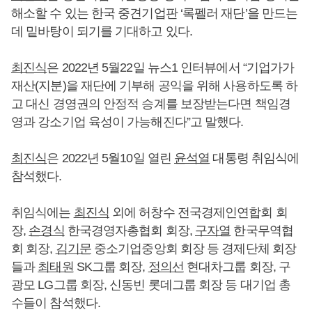
해소할 수 있는 한국 중견기업판 ‘록펠러 재단’을 만드는
데 밑바탕이 되기를 기대하고 있다.
최진식
은 2022년 5월22일 뉴스1 인터뷰에서 “기업가가
재산(지분)을 재단에 기부해 공익을 위해 사용하도록 하
고 대신 경영권의 안정적 승계를 보장받는다면 책임경
영과 강소기업 육성이 가능해진다”고 말했다.
최진식
은 2022년 5월10일 열린
윤석열
대통령 취임식에
참석했다.
취임식에는
최진식
외에 허창수 전국경제인연합회 회
장,
손경식
한국경영자총협회 회장,
구자열
한국무역협
회 회장,
김기문
중소기업중앙회 회장 등 경제단체 회장
들과
최태원
SK그룹 회장,
정의선
현대차그룹 회장, 구
광모 LG그룹 회장, 신동빈 롯데그룹 회장 등 대기업 총
수들이 참석했다.