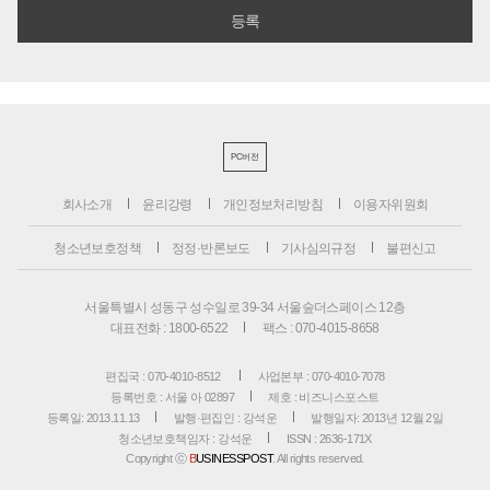
PC버전
회사소개
윤리강령
개인정보처리방침
이용자위원회
청소년보호정책
정정·반론보도
기사심의규정
불편신고
서울특별시 성동구 성수일로 39-34 서울숲더스페이스 12층
대표전화 : 1800-6522
팩스 : 070-4015-8658
편집국 : 070-4010-8512
사업본부 : 070-4010-7078
등록번호 : 서울 아 02897
제호 : 비즈니스포스트
등록일: 2013.11.13
발행·편집인 : 강석운
발행일자: 2013년 12월 2일
청소년보호책임자 : 강석운
ISSN : 2636-171X
Copyright ⓒ
B
USINESSPOST
. All rights reserved.