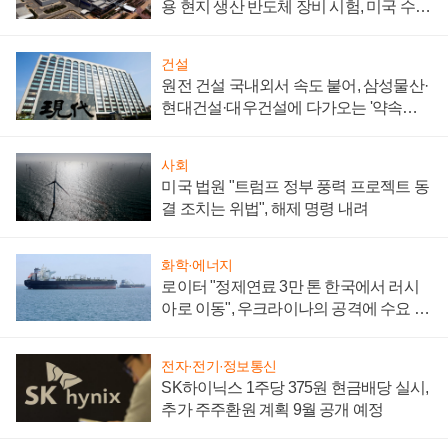
용 현지 생산 반도체 장비 시험, 미국 수출
통제 대비"
건설
원전 건설 국내외서 속도 붙어, 삼성물산·
현대건설·대우건설에 다가오는 '약속의
시간'
사회
미국 법원 "트럼프 정부 풍력 프로젝트 동
결 조치는 위법", 해제 명령 내려
화학·에너지
로이터 "정제연료 3만 톤 한국에서 러시
아로 이동", 우크라이나의 공격에 수요 늘
어
전자·전기·정보통신
SK하이닉스 1주당 375원 현금배당 실시,
추가 주주환원 계획 9월 공개 예정