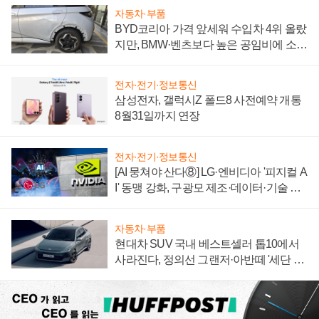
자동차·부품
BYD코리아 가격 앞세워 수입차 4위 올랐
지만, BMW·벤츠보다 높은 공임비에 소비
자 불만 폭발
전자·전기·정보통신
삼성전자, 갤럭시Z 폴드8 사전예약 개통
8월31일까지 연장
전자·전기·정보통신
[AI 뭉쳐야 산다⑧] LG·엔비디아 '피지컬 A
I' 동맹 강화, 구광모 제조·데이터·기술 결
집해 종합 로보틱스 기업으로
자동차·부품
현대차 SUV 국내 베스트셀러 톱10에서
사라진다, 정의선 그랜저·아반떼 '세단 쌍
끌이'로 내수 방어