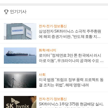
인기기사
전자·전기·정보통신
삼성전자 SK하이닉스 소극적 주주환원
에 해외 증권가 비판, "반도체 호황 지속
성 의문"
화학·에너지
로이터 "정제연료 3만 톤 한국에서 러시
아로 이동", 우크라이나의 공격에 수요 늘
어
사회
미국 법원 "트럼프 정부 풍력 프로젝트 동
결 조치는 위법", 해제 명령 내려
전자·전기·정보통신
SK하이닉스 1주당 375원 현금배당 실시,