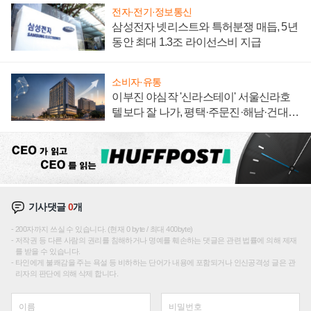
전자·전기·정보통신
삼성전자 넷리스트와 특허분쟁 매듭, 5년
동안 최대 1.3조 라이선스비 지급
소비자·유통
이부진 야심작 '신라스테이' 서울신라호
텔보다 잘 나가, 평택·주문진·해남·건대로
성장판 더 넓힌다
기사댓글
0
개
200자까지 쓰실 수 있습니다. (현재 0 byte / 최대 400byte)
저작권 등 다른 사람의 권리를 침해하거나 명예를 훼손하는 댓글은 관련 법률에 의해 제재
를 받을 수 있습니다.
타인에게 불쾌감을 주는 욕설 등 비하하는 단어가 내용에 포함되거나 인신공격성 글은 관
리자의 판단에 의해 삭제 합니다.