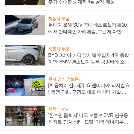
추가 주주환원 계획 9월 공개 예정
자동차·부품
현대차 올해 SUV 국내 베스트셀러 톱10
에서 싼타페만 자리매김, 그랜저·아반떼
'세단 쌍끌이'로 내수 방어
자동차·부품
BYD코리아 가격 앞세워 수입차 4위 올랐
지만, BMW·벤츠보다 높은 공임비에 소비
자 불만 폭발
전자·전기·정보통신
[AI 뭉쳐야 산다⑧] LG·엔비디아 '피지컬 A
I' 동맹 강화, 구광모 제조·데이터·기술 결
집해 종합 로보틱스 기업으로
화학·에너지
'한수원 협력사' 미국 오클로 SMR 연구용
원자로 '임계 상태' 도달, 미국 에너지부
"중요한 이정표"