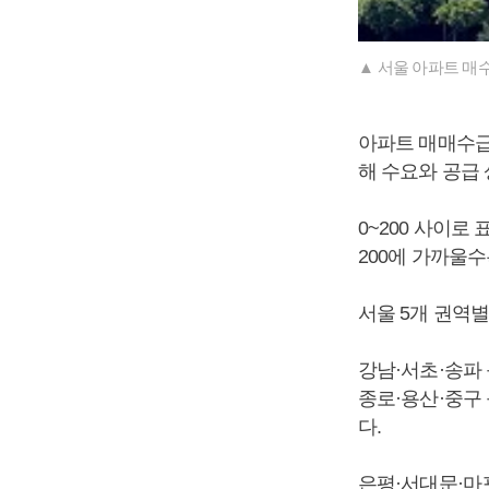
▲ 서울 아파트 매
아파트 매매수급
해 수요와 공급
0~200 사이로
200에 가까울
서울 5개 권역
강남·서초·송파 
종로·용산·중구 
다.
은평·서대문·마