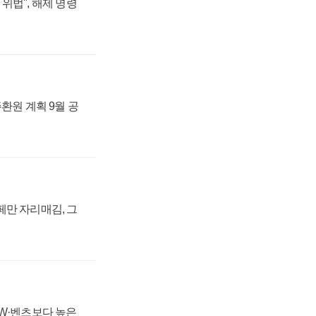
위법", 해제 명령
주환원 계획 9월 공
페만 자리매김, 그
MW·벤츠보다 높은