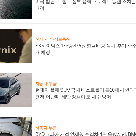
미국 법원 "트럼프 정부 풍력 프로젝트 동결 조치는 
내려
전자·전기·정보통신
SK하이닉스 1주당 375원 현금배당 실시, 추가 주
개 예정
자동차·부품
현대차 올해 SUV 국내 베스트셀러 톱10에서 싼타
랜저·아반떼 '세단 쌍끌이'로 내수 방어
자동차·부품
BYD코리아 가격 앞세워 수입차 4위 올랐지만, B