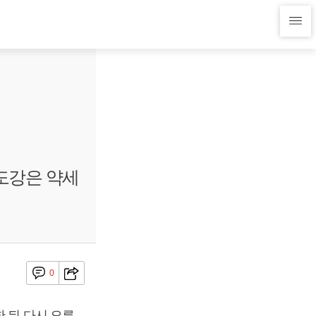
노도강은 약세
0
 뒤 다시 오른