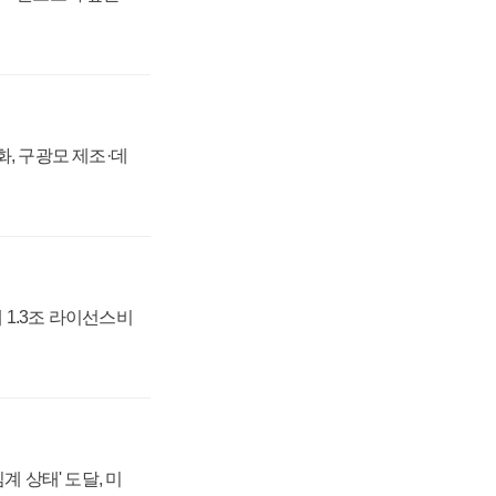
강화, 구광모 제조·데
 1.3조 라이선스비
계 상태' 도달, 미