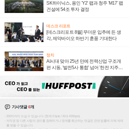
SK하이닉스, 용인 'Y2' 팹과 청주 'M17' 팹
건설에 54조 투자 결정
데스크 리포트
[데스크리포트 8월] 무더운 입추에 든 생
각, 제약바이오 하반기 훈풍 기대한다
정치
AI시대 맞아 25년 만에 전력산업 구조개
편 시동, '발전5사 통합' 넘어 '한전 지주사'
재편론도
기사댓글
0
개
200자까지 쓰실 수 있습니다. (현재 0 byte / 최대 400byte)
저작권 등 다른 사람의 권리를 침해하거나 명예를 훼손하는 댓글은 관련 법률에 의해 제재
를 받을 수 있습니다.