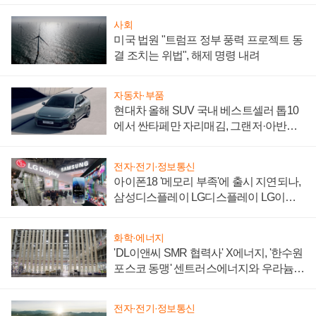
사회
미국 법원 "트럼프 정부 풍력 프로젝트 동
결 조치는 위법", 해제 명령 내려
자동차·부품
현대차 올해 SUV 국내 베스트셀러 톱10
에서 싼타페만 자리매김, 그랜저·아반떼
'세단 쌍끌이'로 내수 방어
전자·전기·정보통신
아이폰18 '메모리 부족'에 출시 지연되나,
삼성디스플레이 LG디스플레이 LG이노
텍 '탈애플' 수익 다각화 속도
화학·에너지
'DL이앤씨 SMR 협력사' X에너지, '한수원
포스코 동맹' 센트러스에너지와 우라늄
계약 체결
전자·전기·정보통신