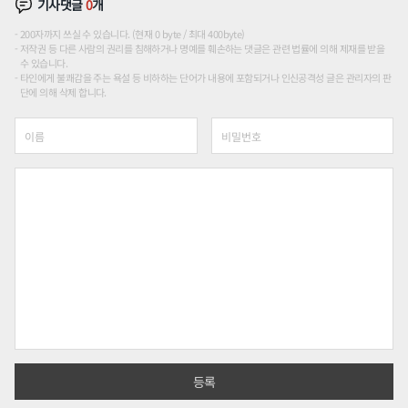
기사댓글
0
개
200자까지 쓰실 수 있습니다. (현재 0 byte / 최대 400byte)
저작권 등 다른 사람의 권리를 침해하거나 명예를 훼손하는 댓글은 관련 법률에 의해 제재를 받을
수 있습니다.
타인에게 불쾌감을 주는 욕설 등 비하하는 단어가 내용에 포함되거나 인신공격성 글은 관리자의 판
단에 의해 삭제 합니다.