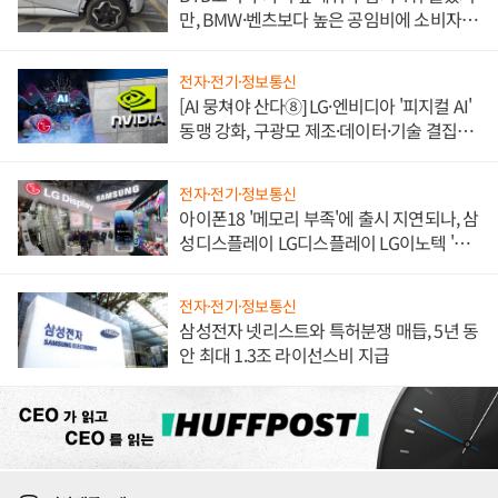
만, BMW·벤츠보다 높은 공임비에 소비자
불만 폭발
전자·전기·정보통신
[AI 뭉쳐야 산다⑧] LG·엔비디아 '피지컬 AI'
동맹 강화, 구광모 제조·데이터·기술 결집
해 종합 로보틱스 기업으로
전자·전기·정보통신
아이폰18 '메모리 부족'에 출시 지연되나, 삼
성디스플레이 LG디스플레이 LG이노텍 '탈
애플' 수익 다각화 속도
전자·전기·정보통신
삼성전자 넷리스트와 특허분쟁 매듭, 5년 동
안 최대 1.3조 라이선스비 지급