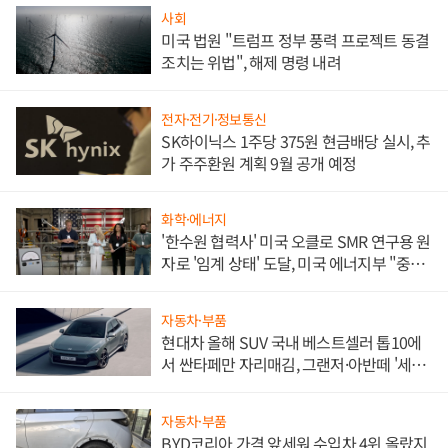
사회
미국 법원 "트럼프 정부 풍력 프로젝트 동결
조치는 위법", 해제 명령 내려
전자·전기·정보통신
SK하이닉스 1주당 375원 현금배당 실시, 추
가 주주환원 계획 9월 공개 예정
화학·에너지
'한수원 협력사' 미국 오클로 SMR 연구용 원
자로 '임계 상태' 도달, 미국 에너지부 "중요
한 이정표"
자동차·부품
현대차 올해 SUV 국내 베스트셀러 톱10에
서 싼타페만 자리매김, 그랜저·아반떼 '세단
쌍끌이'로 내수 방어
자동차·부품
BYD코리아 가격 앞세워 수입차 4위 올랐지